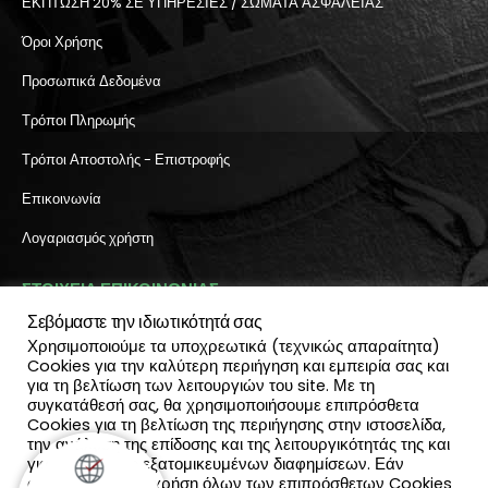
ΕΚΠΤΩΣΗ 20% ΣΕ ΥΠΗΡΕΣΙΕΣ / ΣΩΜΑΤΑ ΑΣΦΑΛΕΙΑΣ
Όροι Χρήσης
Προσωπικά Δεδομένα
Τρόποι Πληρωμής
Τρόποι Αποστολής - Επιστροφής
Επικοινωνία
Λογαριασμός χρήστη
ΣΤΟΙΧΕΙΑ ΕΠΙΚΟΙΝΩΝΙΑΣ
Σεβόμαστε την ιδιωτικότητά σας
Διεύθυνση:
Χρησιμοποιούμε τα υποχρεωτικά (τεχνικώς απαραίτητα)
Πύλη Ιησού 6, Ηράκλειο Κρήτης
Cookies για την καλύτερη περιήγηση και εμπειρία σας και
ΤΗΛΕΦΩΝΟ:
για τη βελτίωση των λειτουργιών του site. Με τη
2810 300 657, 2810 390 668
συγκατάθεσή σας, θα χρησιμοποιήσουμε επιπρόσθετα
(Viber & Watsapp): 6940812064
Cookies για τη βελτίωση της περιήγησης στην ιστοσελίδα,
EMAIL:
την ανάλυση της επίδοσης και της λειτουργικότητάς της και
info@katadromeasclub.gr
για την παροχή εξατομικευμένων διαφημίσεων. Εάν
συμφωνείς με τη χρήση όλων των επιπρόσθετων Cookies