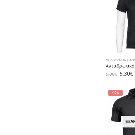
ΜΠΛΟΥΖΆΚΙΑ / ΦΟ
5.30
€
9.90
€
-10%
ΕΞΑ