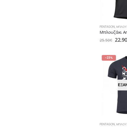
PENTAGON
,
ΜΠΛΟΥ
22.9
25.50
€
-23%
ΕΞΑ
PENTAGON
,
ΜΠΛΟΥ