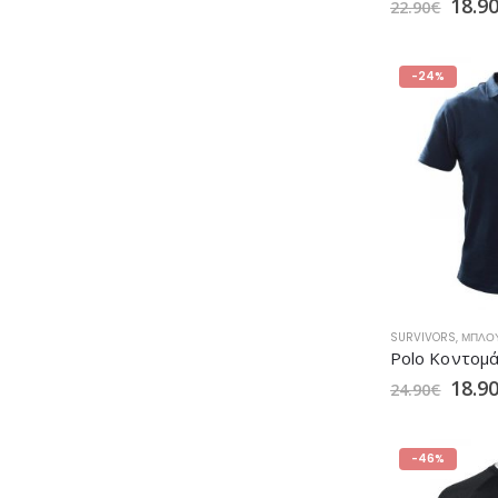
18.9
22.90
€
-24%
SURVIVORS
,
ΜΠΛΟ
18.9
24.90
€
-46%