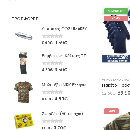
ΔΗΜΟΦΙΛΈΣ
ΠΡΟΣΦΟΡΈΣ
-24%
Αμπούλες CO2 UMAREX 12gr
0.59
€
0
out of 5
0.90
€
Βαμβακερές Κάλτσες TTKs Χακί MRK
3.50
€
0
out of 5
4.50
€
ΜΠΛΟΥΖΆΚΙΑ / ΦΟ
Μπλουζάκι MRK Ελληνικής Παραλλαγής
39.9
52.50
€
4.50
€
0
out of 5
6.00
€
-30%
Σκορδάκι (50 τεμάχια)
0.70
€
0
out of 5
1.00
€