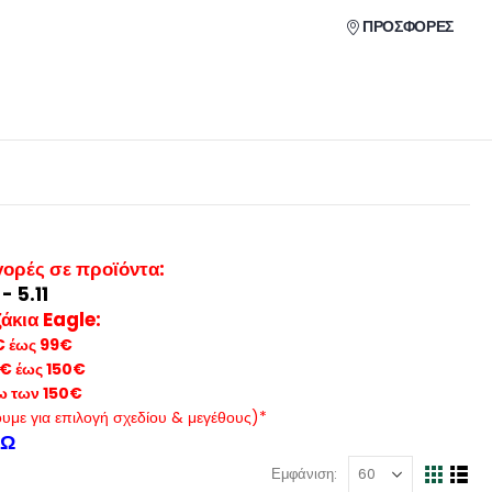
ΠΡΟΣΦΟΡΕΣ
γορές σε προϊόντα
:
 5.11
κια Eagle:
€ έως 99€
0€ έως 150€
νω των 150€
υμε για επιλογή σχεδίου & μεγέθους)*
ΔΩ
Εμφάνιση: