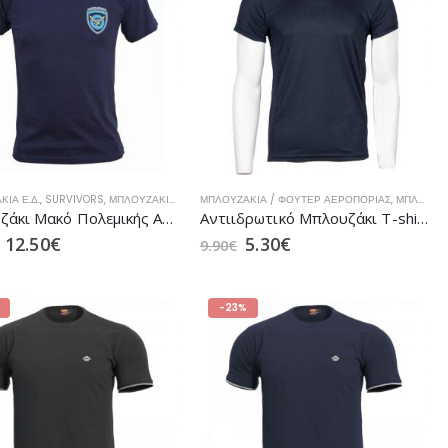
ΤΕΡ ΝΑΥΤΙΚΟΎ
 / ΦΟΎΤΕΡ ΑΕΡΟΠΟΡΊΑΣ
ΙΑ Ε.Δ.
,
SURVIVORS
,
ΜΠΛΟΥΖΆΚΙΑ
,
ΜΠΛΟΥΖΆΚΙΑ / ΦΟΎΤΕΡ ΑΕΡΟΠΟΡΊΑΣ
ΜΠΛΟΥΖΆΚΙΑ / ΦΟΎΤΕΡ ΑΕΡΟΠΟΡΊΑΣ
,
ΜΠΛΟΥΖΆΚΙΑ
Μπλουζάκι Μακό Πολεμικής Αεροπορίας με Στάμπα Μπλε της SURVIVORS (00499)
Αντιιδρωτικό Μπλουζάκι T-shirt Quick Dry Μπλε της MRK
12.50
€
5.30
€
9.90
€
-23%