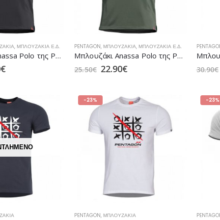
ΖΆΚΙΑ
,
ΜΠΛΟΥΖΆΚΙΑ Ε.Δ.
PENTAGON
,
ΜΠΛΟΥΖΆΚΙΑ
,
ΜΠΛΟΥΖΆΚΙΑ Ε.Δ.
PENTAGO
Μπλουζάκι Anassa Polo της PENTAGON Αντιιδρωτικό Black
Μπλουζάκι Anassa Polo της PENTAGON Αντιιδρωτικό Camo Green
0
€
22.90
€
25.50
€
30.90
€
-23%
-23%
ΝΤΛΗΜΈΝΟ
ΖΆΚΙΑ
PENTAGON
,
ΜΠΛΟΥΖΆΚΙΑ
PENTAGO