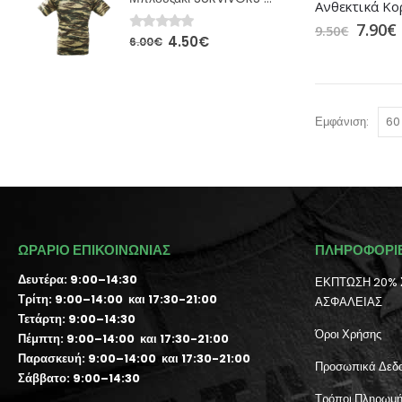
7.90
€
9.50
€
4.50
€
0
out of 5
6.00
€
Εμφάνιση:
ΩΡΑΡΙΟ ΕΠΙΚΟΙΝΩΝΙΑΣ
ΠΛΗΡΟΦΟΡΙ
Δευτέρα: 9:00–14:30
ΕΚΠΤΩΣΗ 20% 
Τρίτη: 9:00–14:00 και 17:30-21:00
ΑΣΦΑΛΕΙΑΣ
Τετάρτη: 9:00–14:30
Όροι Χρήσης
Πέμπτη: 9:00–14:00 και 17:30-21:00
Παρασκευή: 9:00–14:00 και 17:30-21:00
Προσωπικά Δεδ
Σάββατο: 9:00–14:30
Τρόποι Πληρωμ