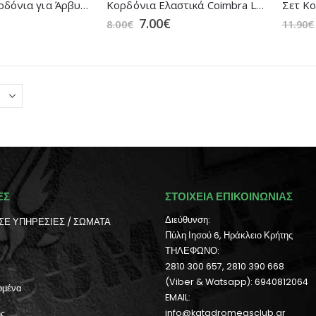
Ανθεκτικά Κορδόνια για Άρβυλα (1.90m) της MAGNUM
Κορδόνια Ελαστικά Coimbra Lock 130cm της PELEKAN
7.00
€
8.00
€
11.90
€
ΕΣ
ΣΤΟΙΧΕΙΑ ΕΠΙΚΟΙΝΩΝΙΑΣ
Διεύθυνση:
ΣΕ ΥΠΗΡΕΣΙΕΣ / ΣΩΜΑΤΑ
Πύλη Ιησού 6, Ηράκλειο Κρήτης
ΤΗΛΕΦΩΝΟ:
2810 300 657, 2810 390 668
(Viber & Watsapp): 6940812064
ομένα
EMAIL:
ής
info@katadromeasclub.gr