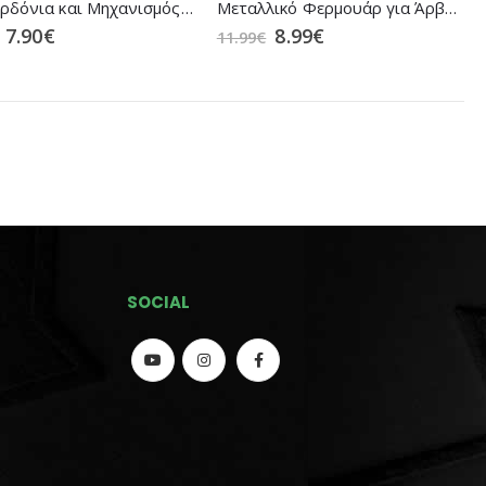
Σετ Κορδόνια και Μηχανισμός Ταχείας Απελευθέρωσης για Υποδήματα Ασφαλείας HAIX Black Eagle Safety Mid (705011)
Μεταλλικό Φερμουάρ για Άρβυλα Ζεύγος (Δώρο τα κορδόνια)
7.90
€
8.99
€
11.99
€
SOCIAL