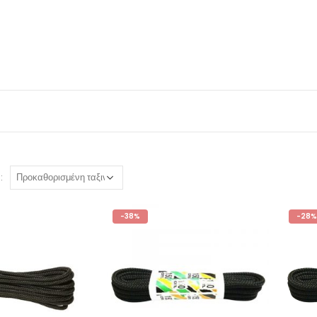
:
-38%
-28%