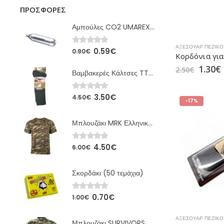
ΠΡΟΣΦΟΡΈΣ
Αμπούλες CO2 UMAREX 12gr
ΑΞΕΣΟΥΆΡ ΠΕΖΙΚΟ
0.59
€
0
out of 5
0.90
€
1.30
€
2.50
€
Βαμβακερές Κάλτσες TTKs Χακί MRK
3.50
€
0
out of 5
4.50
€
-17%
Μπλουζάκι MRK Ελληνικής Παραλλαγής
4.50
€
0
out of 5
6.00
€
Σκορδάκι (50 τεμάχια)
0.70
€
0
out of 5
1.00
€
ΑΞΕΣΟΥΆΡ ΠΕΖΙΚΟ
Μπλουζάκι SURVIVORS Ελληνικής Παραλλαγής (00675)