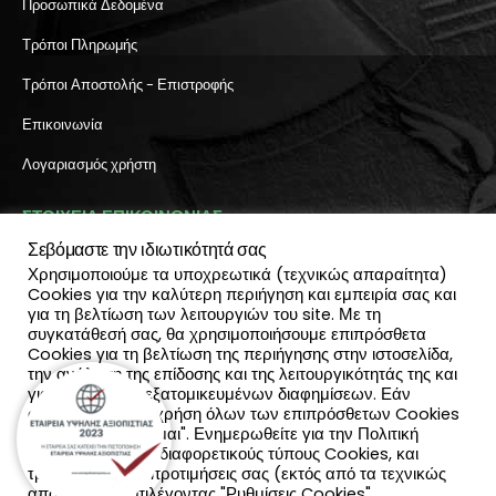
Προσωπικά Δεδομένα
Τρόποι Πληρωμής
Τρόποι Αποστολής - Επιστροφής
Επικοινωνία
Λογαριασμός χρήστη
ΣΤΟΙΧΕΙΑ ΕΠΙΚΟΙΝΩΝΙΑΣ
Σεβόμαστε την ιδιωτικότητά σας
Διεύθυνση:
Χρησιμοποιούμε τα υποχρεωτικά (τεχνικώς απαραίτητα)
Πύλη Ιησού 6, Ηράκλειο Κρήτης
Cookies για την καλύτερη περιήγηση και εμπειρία σας και
ΤΗΛΕΦΩΝΟ:
για τη βελτίωση των λειτουργιών του site. Με τη
2810 300 657, 2810 390 668
συγκατάθεσή σας, θα χρησιμοποιήσουμε επιπρόσθετα
(Viber & Watsapp): 6940812064
Cookies για τη βελτίωση της περιήγησης στην ιστοσελίδα,
EMAIL:
την ανάλυση της επίδοσης και της λειτουργικότητάς της και
info@katadromeasclub.gr
για την παροχή εξατομικευμένων διαφημίσεων. Εάν
συμφωνείς με τη χρήση όλων των επιπρόσθετων Cookies
επίλεξε "Αποδέχομαι". Ενημερωθείτε για την Πολιτική
SOCIAL
Cookies και τους διαφορετικούς τύπους Cookies, και
τροποποίησε τις προτιμήσεις σας (εκτός από τα τεχνικώς
απαραίτητα) επιλέγοντας "Ρυθμίσεις Cookies".