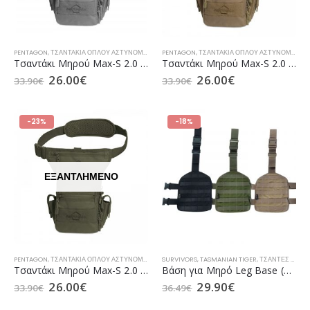
PENTAGON
,
ΤΣΑΝΤΆΚΙΑ ΌΠΛΟΥ ΑΣΤΥΝΟΜΊΑΣ
,
ΤΣΑΝΤΆΚΙΑ ΌΠΛΟΥ ΛΙΜΕΝΙΚΟΎ
PENTAGON
,
ΤΣΑΝΤΆΚΙΑ ΌΠΛΟΥ ΑΣΤΥΝΟΜΊΑΣ
,
ΤΣΆΝΤΕΣ ΜΈΣΗΣ
,
Τ
Τσαντάκι Μηρού Max-S 2.0 της PENTAGON Wolf Grey
Τσαντάκι Μηρού Max-S 2.0 της PENTAGON Coyote
26.00
€
26.00
€
33.90
€
33.90
€
-23%
-18%
ΕΞΑΝΤΛΗΜΈΝΟ
PENTAGON
,
ΤΣΑΝΤΆΚΙΑ ΌΠΛΟΥ ΑΣΤΥΝΟΜΊΑΣ
,
ΤΣΑΝΤΆΚΙΑ ΌΠΛΟΥ ΛΙΜΕΝΙΚΟΎ
SURVIVORS
,
TASMANIAN TIGER
,
ΤΣΆΝΤΕΣ ΜΈΣΗΣ
,
ΤΣΆΝΤΕΣ ΜΈΣΗΣ / ΜΗΡΟΎ
Τσαντάκι Μηρού Max-S 2.0 της PENTAGON Olive
Βάση για Μηρό Leg Base (TT 7674) της Tasmanian Tiger (σε 3 Χρώματα)
26.00
€
29.90
€
33.90
€
36.49
€