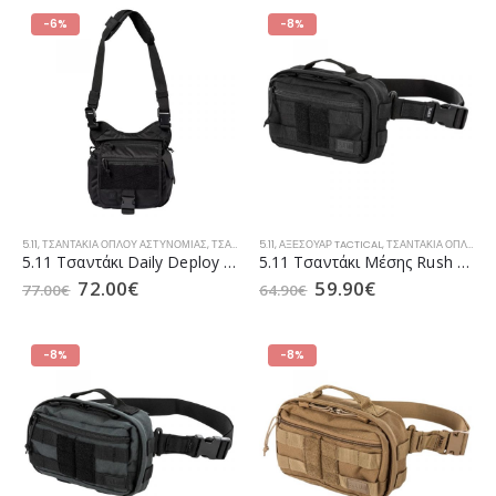
-6%
-8%
5.11
,
ΤΣΑΝΤΆΚΙΑ ΌΠΛΟΥ ΑΣΤΥΝΟΜΊΑΣ
,
ΤΣΑΝΤΆΚΙΑ ΌΠΛΟΥ ΛΙΜΕΝΙΚΟΎ
5.11
,
ΑΞΕΣΟΥΆΡ TACTICAL
,
ΤΣΑΝΤΆΚΙΑ ΌΠΛΟΥ ΤACT
,
ΤΣΑΝΤΆΚΙΑ ΌΠΛΟΥ ΑΣΤΥΝΟΜΊΑΣ
5.11 Τσαντάκι Daily Deploy Push Pack Black (56635)
5.11 Τσαντάκι Μέσης Rush MOAB 3 Black (57109)
72.00
€
59.90
€
77.00
€
64.90
€
-8%
-8%