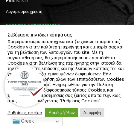
Επικοινωνία
Λογαριασμός χρήστη
ΣΤΟΙΧΕΙΑ ΕΠΙΚΟΙΝΩΝΙΑΣ
Σεβόμαστε την ιδιωτικότητά σας
Διεύθυνση:
Χρησιμοποιούμε τα υποχρεωτικά (τεχνικώς απαραίτητα)
Πύλη Ιησού 6, Ηράκλειο Κρήτης
Cookies για την καλύτερη περιήγηση και εμπειρία σας και
ΤΗΛΕΦΩΝΟ:
για τη βελτίωση των λειτουργιών του site. Με τη
2810 300 657, 2810 390 668
συγκατάθεσή σας, θα χρησιμοποιήσουμε επιπρόσθετα
(Viber & Watsapp): 6940812064
Cookies για τη βελτίωση της περιήγησης στην ιστοσελίδα,
EMAIL:
την ανάλυση της επίδοσης και της λειτουργικότητάς της και
info@katadromeasclub.gr
για την παροχή εξατομικευμένων διαφημίσεων. Εάν
συμφωνείς με τη χρήση όλων των επιπρόσθετων Cookies
επίλεξε "Αποδέχομαι". Ενημερωθείτε για την Πολιτική
SOCIAL
Cookies και τους διαφορετικούς τύπους Cookies, και
τροποποίησε τις προτιμήσεις σας (εκτός από τα τεχνικώς
απαραίτητα) επιλέγοντας "Ρυθμίσεις Cookies".
Ρυθμίσεις cookie
Αποδοχή όλων
Απόρριψη
Greek
KatadromeasClub © 2021. All Rights Reserved.