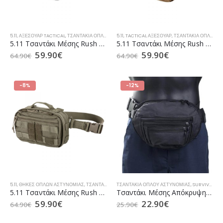
5.11
,
ΑΞΕΣΟΥΆΡ TACTICAL
,
ΤΣΑΝΤΆΚΙΑ ΌΠΛΟΥ ΑΣΤΥΝΟΜΊΑΣ
5.11
,
TACTICAL ΑΞΕΣΟΥΆΡ
,
ΤΣΑΝΤΆΚΙΑ ΌΠΛΟΥ ΛΙΜΕΝΙΚΟΎ
,
ΤΣΑΝΤΆΚΙΑ ΌΠΛΟΥ ΑΣΤΥΝΟΜΊΑΣ
,
ΤΣ
5.11 Τσαντάκι Μέσης Rush MOAB 3 Double Tap (57109)
5.11 Τσαντάκι Μέσης Rush MOAB 3 Kangaroo (57109)
59.90
€
59.90
€
64.90
€
64.90
€
-8%
-12%
5.11
,
ΘΉΚΕΣ ΌΠΛΩΝ ΑΣΤΥΝΟΜΊΑΣ
,
ΤΣΑΝΤΆΚΙΑ ΌΠΛΟΥ ΛΙΜΕΝΙΚΟΎ
ΤΣΑΝΤΆΚΙΑ ΌΠΛΟΥ ΑΣΤΥΝΟΜΊΑΣ
,
ΤΣΑΝΤΆΚΙΑ ΌΠΛΟΥ ΤACTICA
,
SURVIVORS
,
Τ
5.11 Τσαντάκι Μέσης Rush MOAB 3 Ranger Green (57109)
Τσαντάκι Μέσης Απόκρυψης Όπλου Classic SURVIVORS
59.90
€
22.90
€
64.90
€
25.90
€