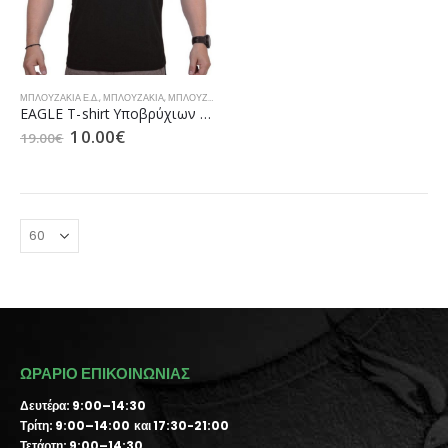
ΜΠΛΟΥΖΆΚΙΑ Ε.Δ.
,
ΜΠΛΟΥΖΆΚΙΑ
,
ΜΠΛΟΥΖΆΚΙΑ
,
ΠΡΟΣΦΟΡΈΣ
EAGLE T-shirt Υποβρύχιων Καταστροφών Με Στάμπα (SEAL) Μαύρο
10.00
€
19.00
€
ΩΡΑΡΙΟ ΕΠΙΚΟΙΝΩΝΙΑΣ
Δευτέρα: 9:00–14:30
Τρίτη: 9:00–14:00 και 17:30-21:00
Τετάρτη: 9:00–14:30