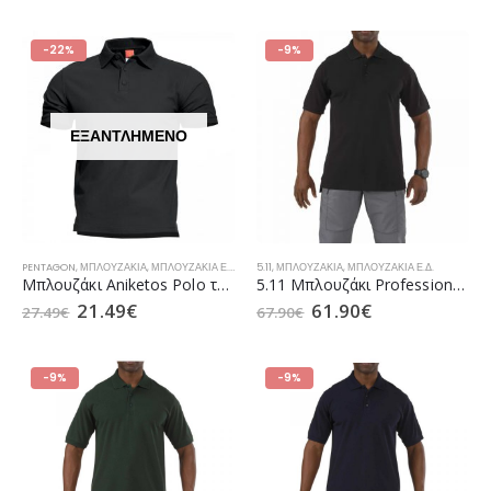
-22%
-9%
ΕΞΑΝΤΛΗΜΈΝΟ
PENTAGON
,
ΜΠΛΟΥΖΆΚΙΑ
,
ΜΠΛΟΥΖΆΚΙΑ Ε.Δ.
5.11
,
ΜΠΛΟΥΖΆΚΙΑ
,
ΜΠΛΟΥΖΆΚΙΑ Ε.Δ.
Μπλουζάκι Aniketos Polo της PENTAGON Black
5.11 Μπλουζάκι Professional Polo K/M Black (41060)
21.49
€
61.90
€
27.49
€
67.90
€
-9%
-9%