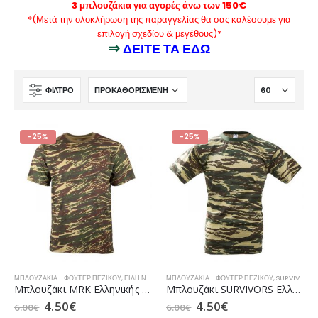
3 μπλουζάκια για αγορές άνω των 150€
*(Μετά την ολοκλήρωση της παραγγελίας θα σας καλέσουμε για
επιλογή σχεδίου & μεγέθους)*
⇒
ΔΕΙΤΕ ΤΑ ΕΔΩ
ΦΊΛΤΡΟ
-25%
-25%
ΜΠΛΟΥΖΆΚΙΑ - ΦΟΎΤΕΡ ΠΕΖΙΚΟΎ
,
ΕΙΔΗ ΝΕΟΣΥΛΛΕΚΤΟΥ
ΜΠΛΟΥΖΆΚΙΑ - ΦΟΎΤΕΡ ΠΕΖΙΚΟΎ
,
ΜΠΛΟΥΖΆΚΙΑ
,
ΜΠΛΟΥΖΆΚΙΑ / ΦΟΎΤΕ
,
SURVIVORS
,
Μπλουζάκι MRK Ελληνικής Παραλλαγής
Μπλουζάκι SURVIVORS Ελληνικής Παραλλαγής (00675)
4.50
€
4.50
€
6.00
€
6.00
€