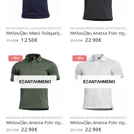
ΜΠΛΟΥΖΆΚΙΑ Ε.Δ.
,
SURVIVORS
,
ΜΠΛΟΥΖΆΚΙΑ
,
ΜΠΛΟΥΖΆΚΙΑ / ΦΟΎΤΕΡ ΑΕΡΟΠΟΡΊΑΣ
PENTAGON
,
ΜΠΛΟΥΖΆΚΙΑ
,
ΜΠΛΟΥΖΆΚΙΑ Ε.Δ.
Μπλουζάκι Μακό Πολεμικής Αεροπορίας με Στάμπα Μπλε της SURVIVORS (00499)
Μπλουζάκι Anassa Polo της PENTAGON Αντιιδρωτικό Black
12.50
€
22.90
€
15.90
€
25.50
€
-10%
-10%
ΕΞΑΝΤΛΗΜΈΝΟ
ΕΞΑΝΤΛΗΜΈΝΟ
PENTAGON
,
ΜΠΛΟΥΖΆΚΙΑ
,
ΜΠΛΟΥΖΆΚΙΑ Ε.Δ.
PENTAGON
,
ΜΠΛΟΥΖΆΚΙΑ
,
ΜΠΛΟΥΖΆΚΙΑ Ε.Δ.
Μπλουζάκι Anassa Polo της PENTAGON Αντιιδρωτικό Camo Green
Μπλουζάκι Anassa Polo της PENTAGON Αντιιδρωτικό White
22.90
€
22.90
€
25.50
€
25.50
€