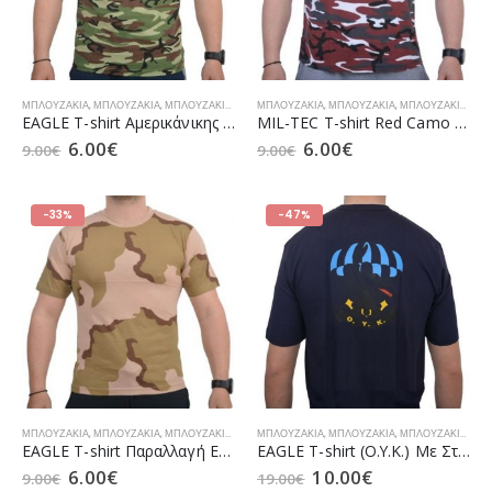
ΜΠΛΟΥΖΆΚΙΑ
,
ΜΠΛΟΥΖΆΚΙΑ
,
ΜΠΛΟΥΖΆΚΙΑ Ε.Δ.
,
ΜΠΛΟΥΖΆΚΙΑ ΠΡΟΣΦΟΡΆΣ..!
ΜΠΛΟΥΖΆΚΙΑ
,
ΜΠΛΟΥΖΆΚΙΑ
,
,
ΠΡΟΣΦΟΡΈΣ
ΜΠΛΟΥΖΆΚΙΑ Ε.Δ.
,
EAGLE T-shirt Αμερικάνικης Παραλλαγής Woodland Βαμβακερό 100%
MIL-TEC T-shirt Red Camo Βαμβακερό 100%
6.00
€
6.00
€
9.00
€
9.00
€
-33%
-47%
ΜΠΛΟΥΖΆΚΙΑ
,
ΜΠΛΟΥΖΆΚΙΑ
,
ΜΠΛΟΥΖΆΚΙΑ Ε.Δ.
,
ΜΠΛΟΥΖΆΚΙΑ ΠΡΟΣΦΟΡΆΣ..!
ΜΠΛΟΥΖΆΚΙΑ
,
ΜΠΛΟΥΖΆΚΙΑ
,
,
ΠΡΟΣΦΟΡΈΣ
ΜΠΛΟΥΖΆΚΙΑ Ε.Δ.
,
EAGLE T-shirt Παραλλαγή Ερήμου Βαμβακερό 100%
EAGLE T-shirt (Ο.Υ.Κ.) Με Στάμπα Μπλε
6.00
€
10.00
€
9.00
€
19.00
€