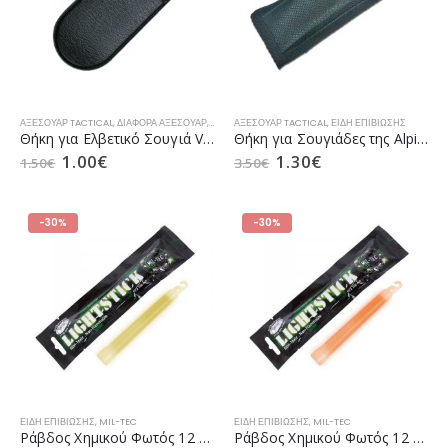
ΑΞΕΣΟΥΆΡ TACTICAL
,
ΔΙΆΦΟΡΑ ΑΞΕΣΟΥΆΡ
,
ΕΊΔΗ ΕΠΙΒΊΩΣΗΣ
ΑΞΕΣΟΥΆΡ TACTICAL
,
ΠΡΟΣΦΟΡΈΣ
,
ΕΊΔΗ ΕΠΙΒΊΩΣΗΣ
Θήκη για Eλβετικό Σουγιά VICTORINOX Classic SD
Θήκη για Σουγιάδες της Alpin Outdoor (NY-6)
1.00
€
1.30
€
1.50
€
3.50
€
-30%
-30%
ΕΊΔΗ ΕΠΙΒΊΩΣΗΣ
,
MIL-TEC
ΕΊΔΗ ΕΠΙΒΊΩΣΗΣ
,
MIL-TEC
Ράβδος Χημικού Φωτός 12 Ωρών 1.5×15εκ της Mil-Tec Κίτρινο (14940015)
Ράβδος Χημικού Φωτός 12 Ωρών 1.5×15εκ της Mil-Tec Πορτοκαλί (14940014)