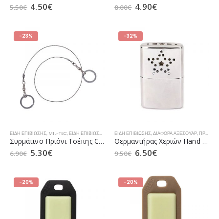
4.50
€
4.90
€
5.50
€
8.00
€
-23%
-32%
ΕΊΔΗ ΕΠΙΒΊΩΣΗΣ
,
MIL-TEC
,
ΕΊΔΗ ΕΠΙΒΊΩΣΗΣ E.Δ.
ΕΊΔΗ ΕΠΙΒΊΩΣΗΣ
,
ΔΙΆΦΟΡΑ ΑΞΕΣΟΥΆΡ
,
ΠΡΟΣΦΟΡΈΣ
Συρμάτινο Πριόνι Tσέπης Commando της Mil-Tec (15502000)
Θερμαντήρας Χεριών Hand Warmer Lighter της Canyonlands
5.30
€
6.50
€
6.90
€
9.50
€
-20%
-20%