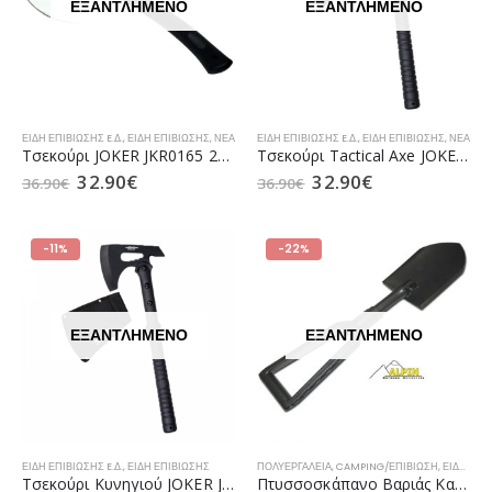
ΕΞΑΝΤΛΗΜΈΝΟ
ΕΞΑΝΤΛΗΜΈΝΟ
ΕΊΔΗ ΕΠΙΒΊΩΣΗΣ E.Δ.
,
ΕΊΔΗ ΕΠΙΒΊΩΣΗΣ
,
ΝΈΑ
ΕΊΔΗ ΕΠΙΒΊΩΣΗΣ E.Δ.
,
ΕΊΔΗ ΕΠΙΒΊΩΣΗΣ
,
ΝΈΑ
Τσεκούρι JOKER JKR0165 29cm
Τσεκούρι Tactical Axe JOKER JKR0638 42cm
32.90
€
32.90
€
36.90
€
36.90
€
-11%
-22%
ΕΞΑΝΤΛΗΜΈΝΟ
ΕΞΑΝΤΛΗΜΈΝΟ
ΕΊΔΗ ΕΠΙΒΊΩΣΗΣ E.Δ.
,
ΕΊΔΗ ΕΠΙΒΊΩΣΗΣ
ΠΟΛΥΕΡΓΑΛΕΙΑ
,
CAMPING/ΕΠΙΒΙΩΣΗ
,
ΕΊΔΗ ΕΠΙΒΊΩΣΗΣ
Τσεκούρι Κυνηγιού JOKER JKR0639 40cm
Πτυσσοσκάπανο Βαριάς Κατασκευής Αναδιπλώμενο Alpin Outdoor 20504