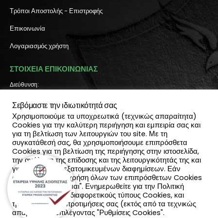
Τρόποι Αποστολής - Επιστροφής
Επικοινωνία
Λογαριασμός χρήστη
ΣΤΟΙΧΕΙΑ ΕΠΙΚΟΙΝΩΝΙΑΣ
Διεύθυνση:
Πύλη Ιησού 6, Ηράκλειο Κρήτης
Σεβόμαστε την ιδιωτικότητά σας
ΤΗΛΕΦΩΝΟ:
2810 300 657, 2810 390 668
Χρησιμοποιούμε τα υποχρεωτικά (τεχνικώς απαραίτητα)
(Viber & Watsapp): 6940812064
Cookies για την καλύτερη περιήγηση και εμπειρία σας και
για τη βελτίωση των λειτουργιών του site. Με τη
EMAIL:
συγκατάθεσή σας, θα χρησιμοποιήσουμε επιπρόσθετα
info@katadromeasclub.gr
Cookies για τη βελτίωση της περιήγησης στην ιστοσελίδα,
την ανάλυση της επίδοσης και της λειτουργικότητάς της και
SOCIAL
για την παροχή εξατομικευμένων διαφημίσεων. Εάν
συμφωνείς με τη χρήση όλων των επιπρόσθετων Cookies
επίλεξε "Αποδέχομαι". Ενημερωθείτε για την Πολιτική
Cookies και τους διαφορετικούς τύπους Cookies, και
τροποποίησε τις προτιμήσεις σας (εκτός από τα τεχνικώς
απαραίτητα) επιλέγοντας "Ρυθμίσεις Cookies".