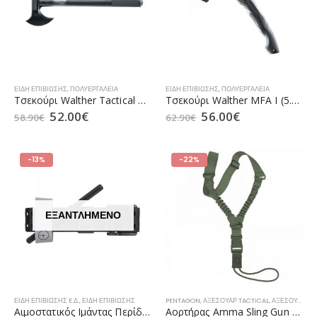
ΕΊΔΗ ΕΠΙΒΊΩΣΗΣ
,
ΠΟΛΥΕΡΓΑΛΕΙΑ
ΕΊΔΗ ΕΠΙΒΊΩΣΗΣ
,
ΠΟΛΥΕΡΓΑΛΕΙΑ
Τσεκούρι Walther Tactical Tomahawk (5.0748)
Τσεκούρι Walther MFA I (5.0762)
52.00
€
56.00
€
58.90
€
62.90
€
-13%
-22%
ΕΞΑΝΤΛΗΜΈΝΟ
ΕΊΔΗ ΕΠΙΒΊΩΣΗΣ E.Δ.
,
ΕΊΔΗ ΕΠΙΒΊΩΣΗΣ
PENTAGON
,
ΑΞΕΣΟΥΆΡ TACTICAL
,
ΑΞΕΣΟΥΆΡ ΑΕΡΟΠΟΡΊΑΣ
Αιμοστατικός Ιμάντας Περίδεσης SAM XT Tourniquet
Αορτήρας Amma Sling Gun Lanyard Ενός Σημείου της PENTAGON Olive