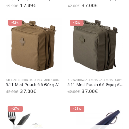
17.49
€
37.00
€
19.90
€
42.00
€
-12%
-12%
5.11
,
ΕΊΔΗ ΕΠΙΒΊΩΣΗΣ
,
ΘΉΚΕΣ MOLLE
,
ΘΉΚΕΣ MOLLE CAMPING
5.11
,
TACTICAL ΑΞΕΣΟΥΆΡ
,
ΘΉΚΕΣ MOLLE E.Δ.
,
ΑΞΕΣΟΥΆΡ TACTICAL
,
ΘΉΚΕΣ MOLLE Ε
,
5.11 Med Pouch 6.6 Θήκη Α’ Βοηθειών Kangaroo (58715)
5.11 Med Pouch 6.6 Θήκη Α’ Βοηθειών Ranger Green (58715)
37.00
€
37.00
€
42.00
€
42.00
€
-27%
-28%