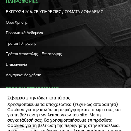
ΠΛΗΡΟΦΟΡΙΕΣ
ΕΚΠΤΩΣΗ 20% ΣΕ ΥΠΗΡΕΣΙΕΣ / ΣΩΜΑΤΑ ΑΣΦΑΛΕΙΑΣ
Όροι Χρήσης
Προσωπικά Δεδομένα
Τρόποι Πληρωμής
Τρόποι Αποστολής - Επιστροφής
Επικοινωνία
Λογαριασμός χρήστη
ΣΤΟΙΧΕΙΑ ΕΠΙΚΟΙΝΩΝΙΑΣ
Σεβόμαστε την ιδιωτικότητά σας
Διεύθυνση:
Χρησιμοποιούμε τα υποχρεωτικά (τεχνικώς απαραίτητα)
Πύλη Ιησού 6, Ηράκλειο Κρήτης
Cookies για την καλύτερη περιήγηση και εμπειρία σας και
ΤΗΛΕΦΩΝΟ:
για τη βελτίωση των λειτουργιών του site. Με τη
2810 300 657, 2810 390 668
συγκατάθεσή σας, θα χρησιμοποιήσουμε επιπρόσθετα
(Viber & Watsapp): 6940812064
Cookies για τη βελτίωση της περιήγησης στην ιστοσελίδα,
EMAIL:
την ανάλυση της επίδοσης και της λειτουργικότητάς της και