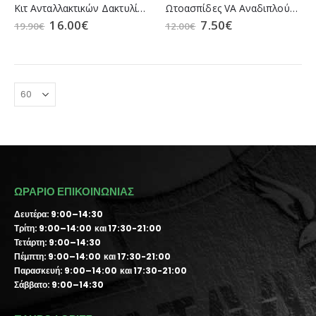
Κιτ Ανταλλακτικών Δακτυλίων Sordin Supreme PVC (60089-S)
Ωτοασπίδες VA Αναδιπλούμενες Black 273048
16.00
€
7.50
€
19.90
€
12.00
€
ΩΡΑΡΙΟ ΕΠΙΚΟΙΝΩΝΙΑΣ
Δευτέρα: 9:00–14:30
Τρίτη: 9:00–14:00 και 17:30-21:00
Τετάρτη: 9:00–14:30
Πέμπτη: 9:00–14:00 και 17:30-21:00
Παρασκευή: 9:00–14:00 και 17:30-21:00
Σάββατο: 9:00–14:30