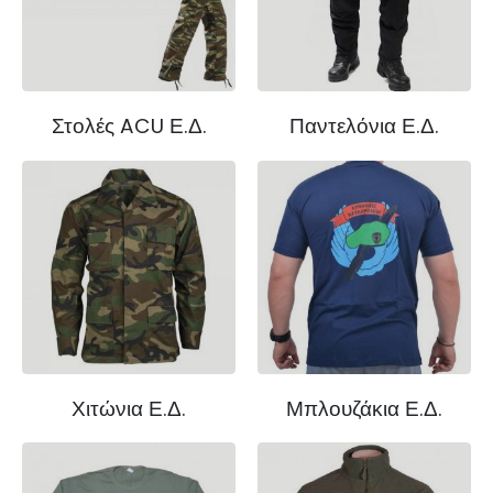
Στολές ACU Ε.Δ.
Παντελόνια Ε.Δ.
Χιτώνια Ε.Δ.
Μπλουζάκια Ε.Δ.