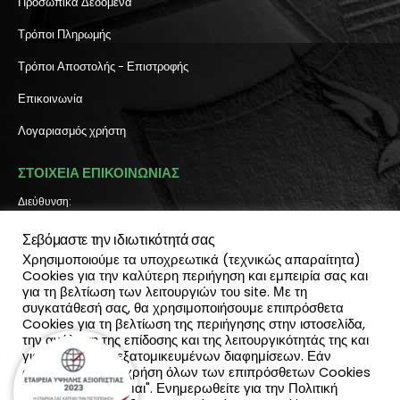
Προσωπικά Δεδομένα
Τρόποι Πληρωμής
Τρόποι Αποστολής - Επιστροφής
Επικοινωνία
Λογαριασμός χρήστη
ΣΤΟΙΧΕΙΑ ΕΠΙΚΟΙΝΩΝΙΑΣ
Διεύθυνση:
Πύλη Ιησού 6, Ηράκλειο Κρήτης
Σεβόμαστε την ιδιωτικότητά σας
ΤΗΛΕΦΩΝΟ:
2810 300 657, 2810 390 668
Χρησιμοποιούμε τα υποχρεωτικά (τεχνικώς απαραίτητα)
(Viber & Watsapp): 6940812064
Cookies για την καλύτερη περιήγηση και εμπειρία σας και
για τη βελτίωση των λειτουργιών του site. Με τη
EMAIL:
συγκατάθεσή σας, θα χρησιμοποιήσουμε επιπρόσθετα
info@katadromeasclub.gr
Cookies για τη βελτίωση της περιήγησης στην ιστοσελίδα,
την ανάλυση της επίδοσης και της λειτουργικότητάς της και
SOCIAL
για την παροχή εξατομικευμένων διαφημίσεων. Εάν
συμφωνείς με τη χρήση όλων των επιπρόσθετων Cookies
επίλεξε "Αποδέχομαι". Ενημερωθείτε για την Πολιτική