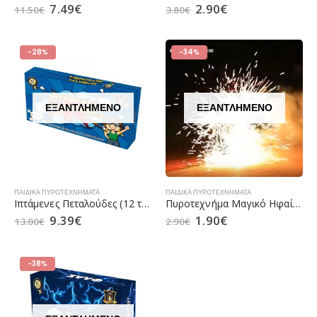
7.49
€
2.90
€
11.50
€
3.80
€
-28%
-34%
ΕΞΑΝΤΛΗΜΈΝΟ
ΕΞΑΝΤΛΗΜΈΝΟ
ΠΑΙΔΙΚΆ ΠΥΡΟΤΕΧΝΉΜΑΤΑ
ΠΑΙΔΙΚΆ ΠΥΡΟΤΕΧΝΉΜΑΤΑ
Ιπτάμενες Πεταλούδες (12 τεμάχια)
Πυροτεχνήμα Μαγικό Ηφαίστειο
9.39
€
1.90
€
13.00
€
2.90
€
-38%