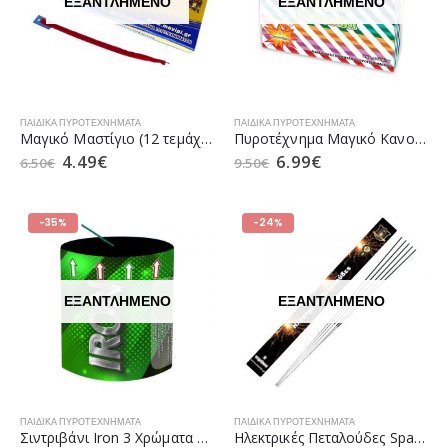
ΕΞΑΝΤΛΗΜΈΝΟ
ΕΞΑΝΤΛΗΜΈΝΟ
ΠΑΙΔΙΚΆ ΠΥΡΟΤΕΧΝΉΜΑΤΑ
ΠΑΙΔΙΚΆ ΠΥΡΟΤΕΧΝΉΜΑΤΑ
Μαγικό Μαστίγιο (12 τεμάχια)
Πυροτέχνημα Μαγικό Κανονάκι (4 τεμάχια)
4.49
€
6.99
€
6.50
€
9.50
€
-35%
-24%
ΕΞΑΝΤΛΗΜΈΝΟ
ΕΞΑΝΤΛΗΜΈΝΟ
ΠΑΙΔΙΚΆ ΠΥΡΟΤΕΧΝΉΜΑΤΑ
ΠΑΙΔΙΚΆ ΠΥΡΟΤΕΧΝΉΜΑΤΑ
Σιντριβάνι Iron 3 Χρώματα με Κραλινγκ
Ηλεκτρικές Πεταλούδες Sparkles (5 τεμάχια)