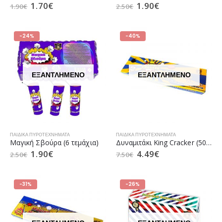
1.70
€
1.90
€
1.90
€
2.50
€
-24%
-40%
ΕΞΑΝΤΛΗΜΈΝΟ
ΕΞΑΝΤΛΗΜΈΝΟ
ΠΑΙΔΙΚΆ ΠΥΡΟΤΕΧΝΉΜΑΤΑ
ΠΑΙΔΙΚΆ ΠΥΡΟΤΕΧΝΉΜΑΤΑ
Μαγική Σβούρα (6 τεμάχια)
Δυναμιτάκι King Cracker (50 τεμάχια)
1.90
€
4.49
€
2.50
€
7.50
€
-31%
-26%