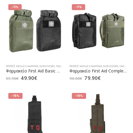
-11%
-11%
ΘΉΚΕΣ MOLLE CAMPING
,
SURVIVORS
,
TACTICAL ΑΞΕΣΟΥΆΡ
ΘΉΚΕΣ MOLLE CAMPING
,
ΕΠΙΧΕΙΡΗΣΙΑΚΌΣ ΕΞΟΠΛΙΣΜΌΣ SEC
,
SURVIVORS
,
TACTICAL ΑΞΕΣΟΥΆΡ
Φαρμακείο First Aid Basic WP (TT 7302) της Tasmanian Tiger (σε 2 Χρώματα)
Φαρμακείο First Aid Complete MKII (TT 7300) της Tasmanian Tiger (σε 2 Χρώματα)
49.90
€
79.90
€
55.90
€
90.00
€
-16%
-16%