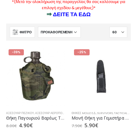
*(Μετά την ολοκλήρωση της παραγγελίας θα σας καλέσουμε για
επιλογή σχεδίου & μεγέθους)*
⇒
ΔΕΙΤΕ ΤΑ ΕΔΩ
ΦΊΛΤΡΟ
-39%
-25%
ΑΞΕΣΟΥΆΡ ΠΕΖΙΚΟΎ
,
ΑΞΕΣΟΥΆΡ ΑΕΡΟΠΟΡΊΑΣ
,
ΑΞΕΣΟΥΆΡ ΝΑΥΤΙΚΟΎ
ΘΉΚΕΣ MOLLE E.Δ.
,
SURVIVORS
,
ΔΙΆΦΟΡΑ ΑΞΕΣΟΥΆΡ
,
TACTICAL ΑΞΕΣΟΥΆΡ
,
ΕΊΔΗ
Θήκη Παγουριού Βαρέως Τύπου Ελληνικής Παραλλαγής της VA
Μονή Θήκη για Γεμιστήρα Κλειστή της SURVIVORS
4.90
€
5.90
€
8.00
€
7.90
€