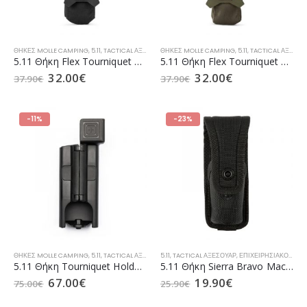
ΘΉΚΕΣ MOLLE CAMPING
,
5.11
,
TACTICAL ΑΞΕΣΟΥΆΡ
ΘΉΚΕΣ MOLLE CAMPING
,
ΕΠΙΧΕΙΡΗΣΙΑΚΌΣ ΕΞΟΠΛΙΣΜΌΣ SECURITY
,
5.11
,
TACTICAL ΑΞΕΣΟΥΆΡ
,
Ε
5.11 Θήκη Flex Tourniquet Pouch Black (56649)
5.11 Θήκη Flex Tourniquet Pouch Ranger Green (56649)
32.00
€
32.00
€
37.90
€
37.90
€
-11%
-23%
ΘΉΚΕΣ MOLLE CAMPING
,
5.11
,
TACTICAL ΑΞΕΣΟΥΆΡ
5.11
,
ΕΠΙΧΕΙΡΗΣΙΑΚΌΣ ΕΞΟΠΛΙΣΜΌΣ SECURITY
,
TACTICAL ΑΞΕΣΟΥΆΡ
,
ΕΠΙΧΕΙΡΗΣΙΑΚΌΣ ΕΞΟΠΛΙΣΜΌΣ SECURITY
,
Ε
5.11 Θήκη Tourniquet Ηοlder Black (56644)
5.11 Θήκη Sierra Bravo Mace MK4 Flashlight Pouch Black (56321)
67.00
€
19.90
€
75.00
€
25.90
€