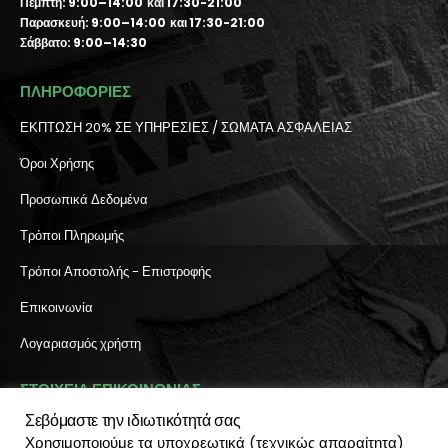
Πέμπτη: 9:00–14:00 και 17:30-21:00
Παρασκευή: 9:00–14:00 και 17:30-21:00
Σάββατο: 9:00–14:30
ΠΛΗΡΟΦΟΡΙΕΣ
ΕΚΠΤΩΣΗ 20% ΣΕ ΥΠΗΡΕΣΙΕΣ / ΣΩΜΑΤΑ ΑΣΦΑΛΕΙΑΣ
Όροι Χρήσης
Προσωπικά Δεδομένα
Τρόποι Πληρωμής
Τρόποι Αποστολής - Επιστροφής
Επικοινωνία
Λογαριασμός χρήστη
ΣΤΟΙΧΕΙΑ ΕΠΙΚΟΙΝΩΝΙΑΣ
Σεβόμαστε την ιδιωτικότητά σας
Διεύθυνση:
Χρησιμοποιούμε τα υποχρεωτικά (τεχνικώς απαραίτητα)
Πύλη Ιησού 6, Ηράκλειο Κρήτης