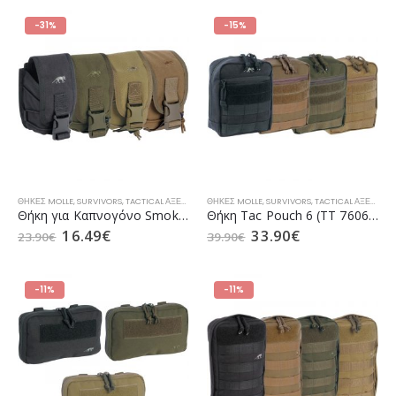
-31%
-15%
ΘΉΚΕΣ MOLLE
,
SURVIVORS
,
TACTICAL ΑΞΕΣΟΥΆΡ
ΘΉΚΕΣ MOLLE
,
TASMANIAN TIGER
,
SURVIVORS
,
ΕΠΙΧΕΙΡΗΣΙΑΚΌΣ ΕΞΟΠΛΙΣ
,
TACTICAL ΑΞΕΣΟΥΆΡ
Θήκη για Καπνογόνο Smoke Pouch (TT 7775) της Tasmanian Tiger (σε 4 Χρώματα)
Θήκη Tac Pouch 6 (TT 7606) της Tasmanian Tiger (σε 4 Χρώματα)
16.49
€
33.90
€
23.90
€
39.90
€
-11%
-11%