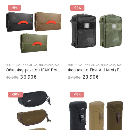
-8%
-14%
ΘΉΚΕΣ MOLLE CAMPING
,
SURVIVORS
,
TACTICAL ΑΞΕΣΟΥΆΡ
ΘΉΚΕΣ MOLLE CAMPING
,
ΕΠΙΧΕΙΡΗΣΙΑΚΌΣ ΕΞΟΠΛΙΣΜΌΣ SEC
,
SURVIVORS
,
TACTICAL ΑΞΕΣΟΥΆΡ
Θήκη Φαρμακείου IFAK Pouch (ΤΤ 7951) της Tasmanian Tiger (σε 3 Χρώματα)
Φαρμακείο First Aid Mini (TT 7301) της Tasmanian Tiger (σε 2 Χρώματα)
36.90
€
23.90
€
40.00
€
27.90
€
-20%
-15%