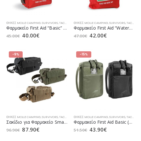
ΘΉΚΕΣ MOLLE CAMPING
,
SURVIVORS
,
TACTICAL ΑΞΕΣΟΥΆΡ
ΘΉΚΕΣ MOLLE CAMPING
,
ΕΠΙΧΕΙΡΗΣΙΑΚΌΣ ΕΞΟΠΛΙΣΜΌΣ SEC
,
SURVIVORS
,
TACTICAL ΑΞΕΣΟΥΆΡ
Φαρμακείο First Aid “Basic” Tatonka
Φαρμακείο First Aid “Waterproof” της Tatonka
40.00
€
42.00
€
45.00
€
47.00
€
-9%
-15%
ΘΉΚΕΣ MOLLE CAMPING
,
SURVIVORS
,
TACTICAL ΑΞΕΣΟΥΆΡ
ΘΉΚΕΣ MOLLE CAMPING
,
ΕΠΙΧΕΙΡΗΣΙΑΚΌΣ ΕΞΟΠΛΙΣΜΌΣ SEC
,
SURVIVORS
,
TACTICAL ΑΞΕΣΟΥΆΡ
Σακίδιο για Φαρμακείο Small Medic Pack MKII (TT 7588) της Tasmanian Tiger (σε 3 Χρώματα)
Φαρμακείο First Aid Basic (TT 7317) της Tasmanian Tiger (σε 2 Χρώματα)
87.90
€
43.90
€
96.90
€
51.50
€