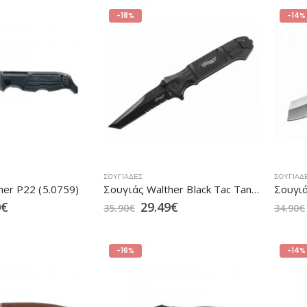
-18%
-14%
ΣΟΥΓΙΆΔΕΣ
ΣΟΥΓΙΆΔ
her P22 (5.0759)
Σουγιάς Walther Black Tac Tanto Knife
0
€
29.49
€
35.90
€
34.90
€
-16%
-14%