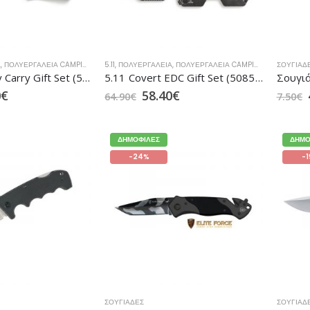
Α
,
ΠΟΛΥΕΡΓΑΛΕΊΑ CAMPING
,
ΣΟΥΓΙΆΔΕΣ
5.11
,
ΠΟΛΥΕΡΓΑΛΕΙΑ
,
ΠΟΛΥΕΡΓΑΛΕΊΑ CAMPING
,
ΣΟΥΓΙΆΔΕΣ
ΣΟΥΓΙΆΔ
5.11 Everyday Carry Gift Set (50851)
5.11 Covert EDC Gift Set (50852)
0
€
58.40
€
64.90
€
7.50
€
ΔΗΜΟΦΙΛΈΣ
ΔΗΜΟ
-24%
-
ΣΟΥΓΙΆΔΕΣ
ΣΟΥΓΙΆΔ