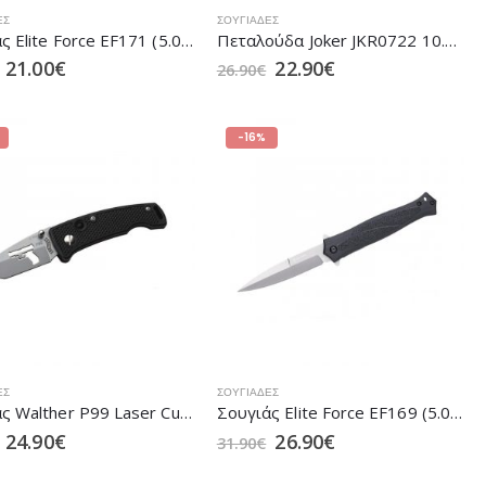
ΕΣ
ΣΟΥΓΙΆΔΕΣ
Σουγιάς Elite Force EF171 (5.0979)
Πεταλούδα Joker JKR0722 10.3cm
21.00
€
22.90
€
26.90
€
-16%
ΕΣ
ΣΟΥΓΙΆΔΕΣ
Σουγιάς Walther P99 Laser Cut (5.8212)
Σουγιάς Elite Force EF169 (5.0974)
24.90
€
26.90
€
31.90
€