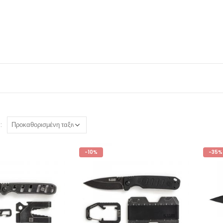
:
-10%
-35%