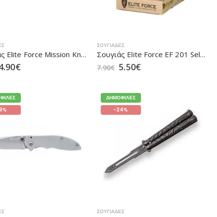
ΕΣ
ΣΟΥΓΙΆΔΕΣ
Σουγιάς Elite Force Mission Knife (5.0990-1)
Σουγιάς Elite Force EF 201 Selfmade Knife (5.0770-1)
4.90
€
5.50
€
7.90
€
ΦΙΛΈΣ
ΔΗΜΟΦΙΛΈΣ
19%
-24%
ΕΣ
ΣΟΥΓΙΆΔΕΣ