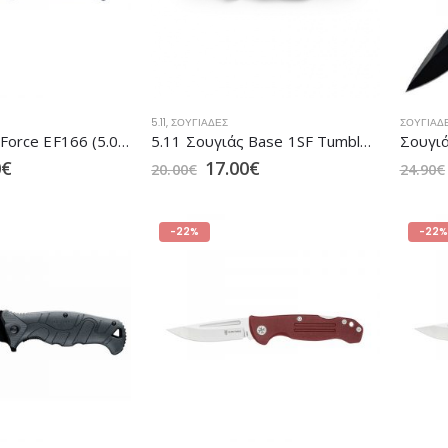
5.11
,
ΣΟΥΓΙΆΔΕΣ
ΣΟΥΓΙΆΔ
Σουγιάς Elite Force EF166 (5.0976-1)
5.11 Σουγιάς Base 1SF Tumbld Steel (51155)
Σουγιά
0
€
17.00
€
20.00
€
24.90
€
-22%
-22%