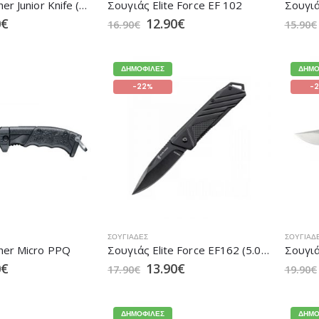
Σουγιάς Walther Junior Knife (5.0723)
Σουγιάς Elite Force EF 102
0
€
12.90
€
16.90
€
15.90
€
ΔΗΜΟΦΙΛΈΣ
ΔΗΜΟ
-22%
-
ΣΟΥΓΙΆΔΕΣ
ΣΟΥΓΙΆΔ
her Micro PPQ
Σουγιάς Elite Force EF162 (5.0970)
0
€
13.90
€
17.90
€
19.90
€
ΔΗΜΟΦΙΛΈΣ
ΔΗΜΟ