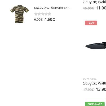
11.0
Μπλουζάκι SURVIVORS Ελληνικής Παραλλαγής (00675)
15.90
€
4.50
€
0
out of 5
6.00
€
-22%
ΣΟΥΓΙΆΔΕΣ
Σουγιάς Walt
13.9
17.90
€
ΔΗΜΟΦΙΛΈΣ