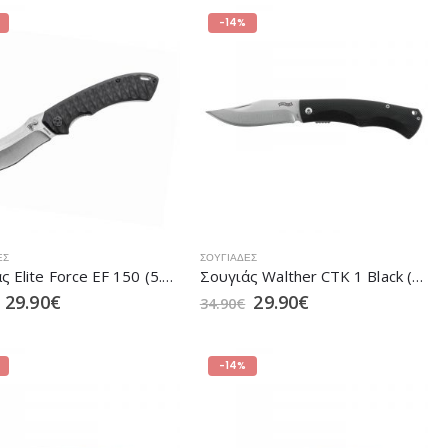
-14%
ΕΣ
ΣΟΥΓΙΆΔΕΣ
Σουγιάς Elite Force EF 150 (5.1301)
Σουγιάς Walther CTK 1 Black (5.1095)
29.90
€
29.90
€
34.90
€
-14%