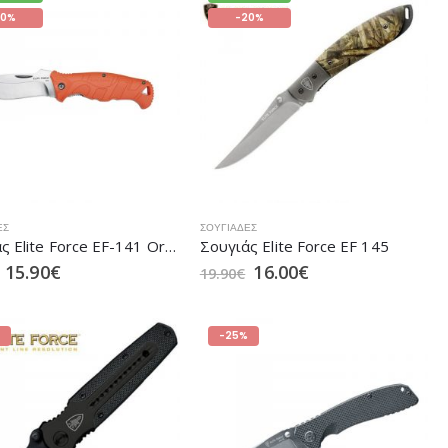
20%
-20%
ΕΣ
ΣΟΥΓΙΆΔΕΣ
Σουγιάς Elite Force EF-141 Orange (5.0942)
Σουγιάς Elite Force EF 145
15.90
€
16.00
€
19.90
€
-25%