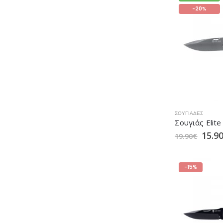
-20%
ΣΟΥΓΙΆΔΕΣ
15.9
19.90
€
-15%