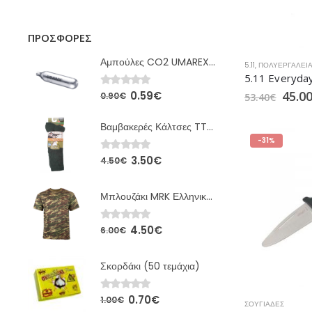
ΠΡΟΣΦΟΡΈΣ
Αμπούλες CO2 UMAREX 12gr
5.11
,
ΠΟΛΥΕΡΓΑΛΕΙ
45.0
0.59
€
0
out of 5
0.90
€
53.40
€
Βαμβακερές Κάλτσες TTKs Χακί MRK
-31%
3.50
€
0
out of 5
4.50
€
Μπλουζάκι MRK Ελληνικής Παραλλαγής
4.50
€
0
out of 5
6.00
€
Σκορδάκι (50 τεμάχια)
0.70
€
0
out of 5
1.00
€
ΣΟΥΓΙΆΔΕΣ