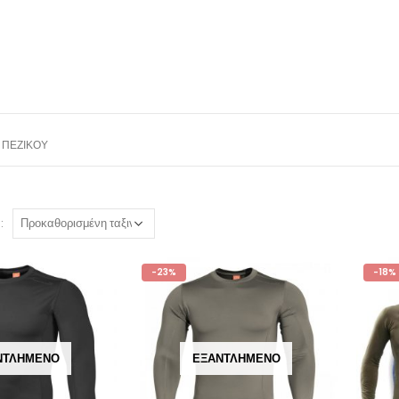
 ΠΕΖΙΚΟΎ
:
-23%
-18%
ΝΤΛΗΜΈΝΟ
ΕΞΑΝΤΛΗΜΈΝΟ