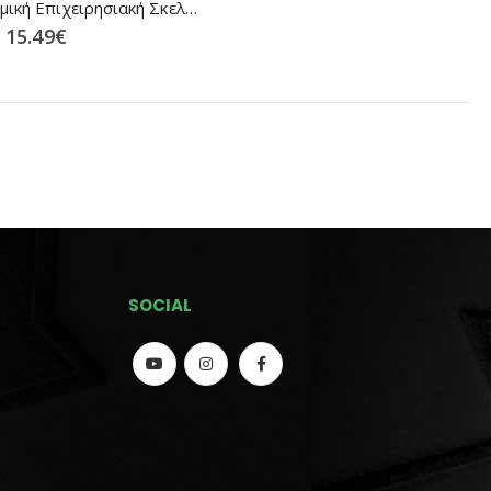
Ισοθερμική Επιχειρησιακή Σκελέα Αrctic Line ΜRK σε (2 Χρώματα)
15.49
€
SOCIAL