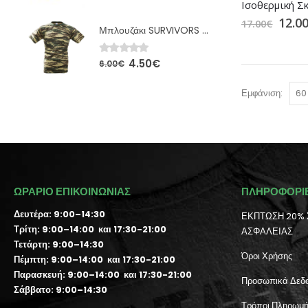
12.0
17.00
€
Μπλουζάκι SURVIVORS Ελληνικής Παραλλαγής (00675)
4.50
€
0
out of 5
6.00
€
Εμφάνιση:
ΩΡΑΡΙΟ ΕΠΙΚΟΙΝΩΝΙΑΣ
ΠΛΗΡΟΦΟΡΙ
Δευτέρα: 9:00–14:30
ΕΚΠΤΩΣΗ 20% 
Τρίτη: 9:00–14:00 και 17:30-21:00
ΑΣΦΑΛΕΙΑΣ
Τετάρτη: 9:00–14:30
Όροι Χρήσης
Πέμπτη: 9:00–14:00 και 17:30-21:00
Παρασκευή: 9:00–14:00 και 17:30-21:00
Προσωπικά Δεδ
Σάββατο: 9:00–14:30
Τρόποι Πληρωμ