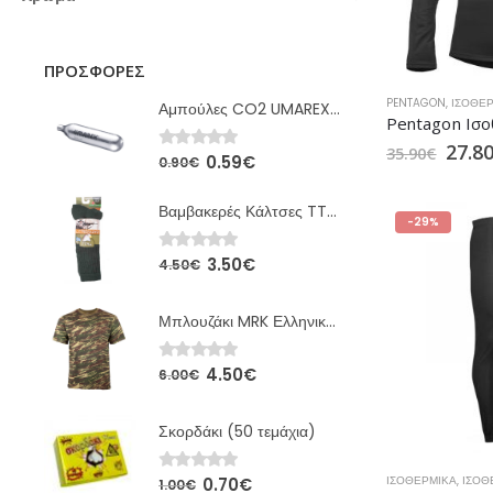
ΠΡΟΣΦΟΡΈΣ
PENTAGON
,
ΙΣΟΘΕ
Αμπούλες CO2 UMAREX 12gr
27.8
35.90
€
0.59
€
0
out of 5
0.90
€
Βαμβακερές Κάλτσες TTKs Χακί MRK
-29%
3.50
€
0
out of 5
4.50
€
Μπλουζάκι MRK Ελληνικής Παραλλαγής
4.50
€
0
out of 5
6.00
€
Σκορδάκι (50 τεμάχια)
ΙΣΟΘΕΡΜΙΚΆ
,
ΙΣΟΘ
0.70
€
0
out of 5
1.00
€