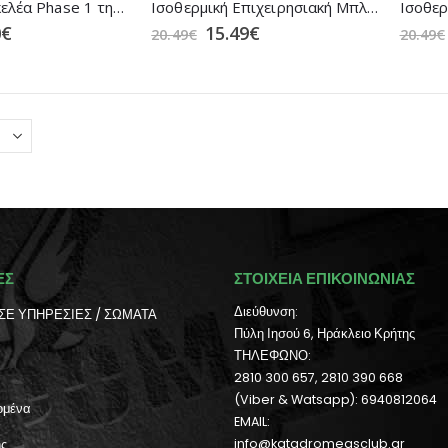
Ισοθερμική Σκελέα Phase 1 της XGO (Black)
Ισοθερμική Επιχειρησιακή Μπλούζα Αrctic Line ΜRK σε (2 Χρώματα)
0
€
15.49
€
20.49
€
20.49
€
ΕΣ
ΣΤΟΙΧΕΙΑ ΕΠΙΚΟΙΝΩΝΙΑΣ
Διεύθυνση:
ΣΕ ΥΠΗΡΕΣΙΕΣ / ΣΩΜΑΤΑ
Πύλη Ιησού 6, Ηράκλειο Κρήτης
ΤΗΛΕΦΩΝΟ:
2810 300 657, 2810 390 668
(Viber & Watsapp): 6940812064
ομένα
EMAIL:
ής
info@katadromeasclub.gr