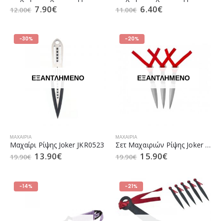
7.90
€
6.40
€
12.00
€
11.00
€
-30%
-20%
ΕΞΑΝΤΛΗΜΈΝΟ
ΕΞΑΝΤΛΗΜΈΝΟ
ΜΑΧΑΊΡΙΑ
ΜΑΧΑΊΡΙΑ
Μαχαίρι Ρίψης Joker JKR0523
Σετ Μαχαιριών Ρίψης Joker JKR0519 (3τμχ)
13.90
€
15.90
€
19.90
€
19.90
€
-14%
-21%