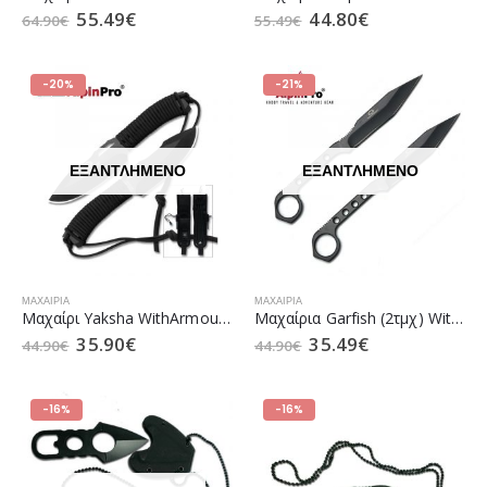
55.49
€
44.80
€
64.90
€
55.49
€
-20%
-21%
ΕΞΑΝΤΛΗΜΈΝΟ
ΕΞΑΝΤΛΗΜΈΝΟ
ΜΑΧΑΊΡΙΑ
ΜΑΧΑΊΡΙΑ
Mαχαίρι Yaksha WithArmour AlpinPro (WA-003BK)
Μαχαίρια Garfish (2τμχ) WithArmour AlpinPro (WA-059BK)
35.90
€
35.49
€
44.90
€
44.90
€
-16%
-16%