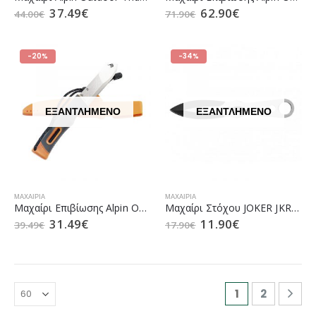
37.49
€
62.90
€
44.00
€
71.90
€
-20%
-34%
ΕΞΑΝΤΛΗΜΈΝΟ
ΕΞΑΝΤΛΗΜΈΝΟ
ΜΑΧΑΊΡΙΑ
ΜΑΧΑΊΡΙΑ
Μαχαίρι Επιβίωσης Αlpin Outdoor Tactical Survival TD-05
Μαχαίρι Στόχου JOKER JKR0522 10cm
31.49
€
11.90
€
39.49
€
17.90
€
1
2