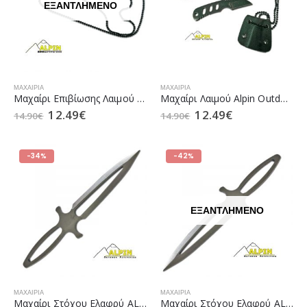
ΕΞΑΝΤΛΗΜΈΝΟ
ΜΑΧΑΊΡΙΑ
ΜΑΧΑΊΡΙΑ
Mαχαίρι Επιβίωσης Λαιμού Alpin Outdoor με Αλυσίδα
Mαχαίρι Λαιμού Alpin Outdoor με Αλυσίδα
12.49
€
12.49
€
14.90
€
14.90
€
-34%
-42%
ΕΞΑΝΤΛΗΜΈΝΟ
ΜΑΧΑΊΡΙΑ
ΜΑΧΑΊΡΙΑ
Μαχαίρι Στόχου Ελαφρύ ALPIN (23235-L)
Μαχαίρι Στόχου Ελαφρύ ALPIN (23235-S)