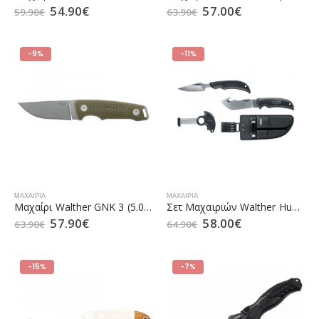
54.90
€
57.00
€
59.90
€
63.90
€
-9%
-11%
ΜΑΧΑΊΡΙΑ
ΜΑΧΑΊΡΙΑ
Μαχαίρι Walther GNK 3 (5.0877)
Σετ Mαχαιριών Walther Hunting Knife (5.0735)
57.90
€
58.00
€
63.90
€
64.90
€
-15%
-7%