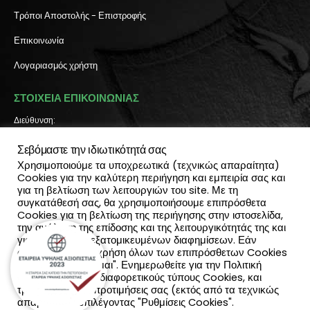
Τρόποι Αποστολής - Επιστροφής
Επικοινωνία
Λογαριασμός χρήστη
ΣΤΟΙΧΕΙΑ ΕΠΙΚΟΙΝΩΝΙΑΣ
Διεύθυνση:
Πύλη Ιησού 6, Ηράκλειο Κρήτης
Σεβόμαστε την ιδιωτικότητά σας
ΤΗΛΕΦΩΝΟ:
2810 300 657, 2810 390 668
Χρησιμοποιούμε τα υποχρεωτικά (τεχνικώς απαραίτητα)
(Viber & Watsapp): 6940812064
Cookies για την καλύτερη περιήγηση και εμπειρία σας και
για τη βελτίωση των λειτουργιών του site. Με τη
EMAIL:
συγκατάθεσή σας, θα χρησιμοποιήσουμε επιπρόσθετα
info@katadromeasclub.gr
Cookies για τη βελτίωση της περιήγησης στην ιστοσελίδα,
την ανάλυση της επίδοσης και της λειτουργικότητάς της και
SOCIAL
για την παροχή εξατομικευμένων διαφημίσεων. Εάν
συμφωνείς με τη χρήση όλων των επιπρόσθετων Cookies
επίλεξε "Αποδέχομαι". Ενημερωθείτε για την Πολιτική
Cookies και τους διαφορετικούς τύπους Cookies, και
τροποποίησε τις προτιμήσεις σας (εκτός από τα τεχνικώς
απαραίτητα) επιλέγοντας "Ρυθμίσεις Cookies".