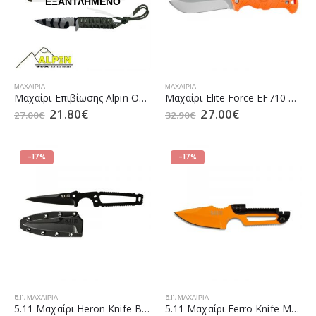
ΕΞΑΝΤΛΗΜΈΝΟ
ΜΑΧΑΊΡΙΑ
ΜΑΧΑΊΡΙΑ
Mαχαίρι Επιβίωσης Αlpin Outdoor D-124 με 440C Ατσάλι
Μαχαίρι Elite Force EF710 Orange (5.0964)
21.80
€
27.00
€
27.00
€
32.90
€
-17%
-17%
5.11
,
ΜΑΧΑΊΡΙΑ
5.11
,
ΜΑΧΑΊΡΙΑ
5.11 Μαχαίρι Heron Knife Black (51146)
5.11 Μαχαίρι Ferro Knife Multi (51145)