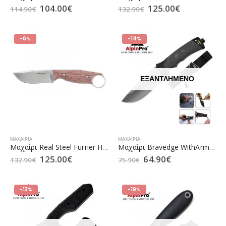
104.00
€
125.00
€
114.90
€
132.90
€
-6%
-14%
ΕΞΑΝΤΛΗΜΈΝΟ
ΜΑΧΑΊΡΙΑ
ΜΑΧΑΊΡΙΑ
Μαχαίρι Real Steel Furrier Harpoon Burgundy Micarta (5.0238)
Mαχαίρι Bravedge WithArmour AlpinPro (WA-001BG)
125.00
€
64.90
€
132.90
€
75.90
€
-13%
-19%