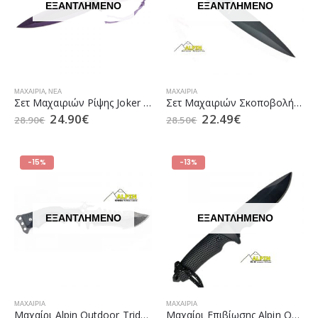
ΕΞΑΝΤΛΗΜΈΝΟ
ΕΞΑΝΤΛΗΜΈΝΟ
ΜΑΧΑΊΡΙΑ
,
ΝΈΑ
ΜΑΧΑΊΡΙΑ
Σετ Μαχαιριών Ρίψης Joker JKR0520 (3τμχ)
Σετ Mαχαιριών Σκοποβολής Kunai (6τμχ) της Αlpin Outdoor
24.90
€
22.49
€
28.90
€
28.50
€
-15%
-13%
ΕΞΑΝΤΛΗΜΈΝΟ
ΕΞΑΝΤΛΗΜΈΝΟ
ΜΑΧΑΊΡΙΑ
ΜΑΧΑΊΡΙΑ
Mαχαίρι Αlpin Outdoor Trident Tactical Knife D-123 HS
Μαχαίρι Επιβίωσης Αlpin Outdoor ABS Kydex D2