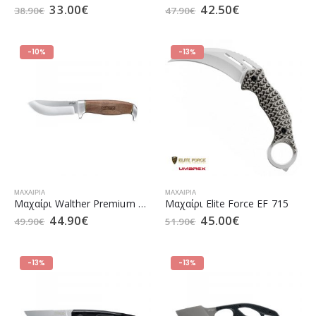
33.00
€
42.50
€
38.90
€
47.90
€
-10%
-13%
ΜΑΧΑΊΡΙΑ
ΜΑΧΑΊΡΙΑ
Μαχαίρι Walther Premium Skinner (5.2057)
Μαχαίρι Elite Force EF 715
44.90
€
45.00
€
49.90
€
51.90
€
-13%
-13%