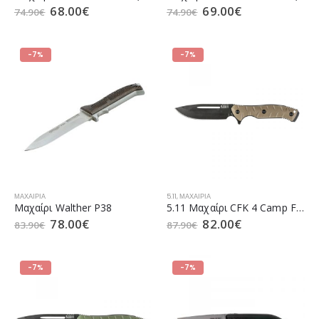
68.00
€
69.00
€
74.90
€
74.90
€
-7%
-7%
ΜΑΧΑΊΡΙΑ
5.11
,
ΜΑΧΑΊΡΙΑ
Mαχαίρι Walther P38
5.11 Μαχαίρι CFK 4 Camp Field 4 Kangaroo (51152)
78.00
€
82.00
€
83.90
€
87.90
€
-7%
-7%