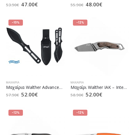
47.00
€
48.00
€
53.90
€
55.90
€
-10%
-12%
ΜΑΧΑΊΡΙΑ
ΜΑΧΑΊΡΙΑ
Μαχαίρια Walther Advanced Throwing Knives
Μαχαίρι Walther IAK – Integral Adventure Knife (5.0826)
52.00
€
52.00
€
57.90
€
58.90
€
-12%
-12%