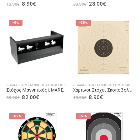
8.90
€
28.00
€
13.90
€
33.90
€
-9%
-36%
ΣΤΌΧΟΙ
,
ΣΤΌΧΟΙ ΚΥΝΗΓΙΟΎ
,
ΣΤΌΧΟΙ ΤACTICAL
ΣΤΌΧΟΙ
,
ΣΤΌΧΟΙ ΚΥΝΗΓΙΟΎ
,
ΣΤΌΧΟΙ ΤACTICAL
Στόχος Μαγνητικός UMAREX Hunter Pellet Trap (3.2080)
Χάρτινοι Στόχοι Σκοποβολής Flip Target Διαστάσεων 17x17cm 50τμχ (3.2095)
82.00
€
8.90
€
89.90
€
13.90
€
-62%
-51%