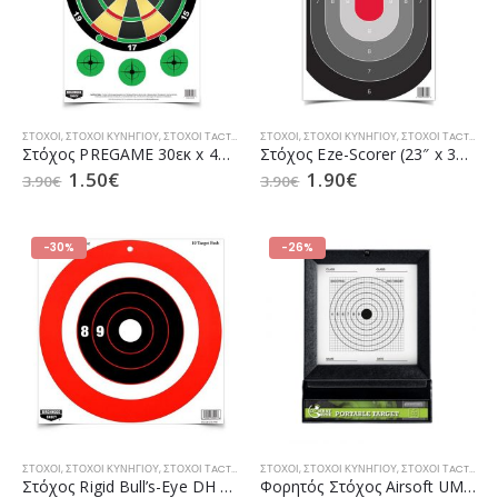
ΣΤΌΧΟΙ
,
ΣΤΌΧΟΙ ΚΥΝΗΓΙΟΎ
,
ΣΤΌΧΟΙ ΤACTICAL
ΣΤΌΧΟΙ
,
ΣΤΌΧΟΙ ΚΥΝΗΓΙΟΎ
,
ΣΤΌΧΟΙ ΤACTICAL
Στόχος PREGAME 30εκ x 45εκ Shotboard Target
Στόχος Eze-Scorer (23″ x 35″) 58.42 x 88.9 εκ Oval Silhoutte
1.50
€
1.90
€
3.90
€
3.90
€
-30%
-26%
ΣΤΌΧΟΙ
,
ΣΤΌΧΟΙ ΚΥΝΗΓΙΟΎ
,
ΣΤΌΧΟΙ ΤACTICAL
ΣΤΌΧΟΙ
,
ΣΤΌΧΟΙ ΚΥΝΗΓΙΟΎ
,
ΣΤΌΧΟΙ ΤACTICAL
Στόχος Rigid Bull’s-Eye DH Διαμέτρου 30εκ.
Φορητός Στόχος Airsoft UMAREX Portable Target