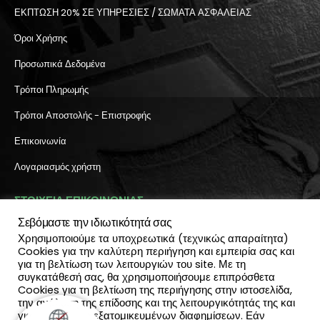
ΕΚΠΤΩΣΗ 20% ΣΕ ΥΠΗΡΕΣΙΕΣ / ΣΩΜΑΤΑ ΑΣΦΑΛΕΙΑΣ
Όροι Χρήσης
Προσωπικά Δεδομένα
Τρόποι Πληρωμής
Τρόποι Αποστολής - Επιστροφής
Επικοινωνία
Λογαριασμός χρήστη
ΣΤΟΙΧΕΙΑ ΕΠΙΚΟΙΝΩΝΙΑΣ
Σεβόμαστε την ιδιωτικότητά σας
Διεύθυνση:
Χρησιμοποιούμε τα υποχρεωτικά (τεχνικώς απαραίτητα)
Πύλη Ιησού 6, Ηράκλειο Κρήτης
Cookies για την καλύτερη περιήγηση και εμπειρία σας και
ΤΗΛΕΦΩΝΟ:
για τη βελτίωση των λειτουργιών του site. Με τη
2810 300 657, 2810 390 668
συγκατάθεσή σας, θα χρησιμοποιήσουμε επιπρόσθετα
(Viber & Watsapp): 6940812064
Cookies για τη βελτίωση της περιήγησης στην ιστοσελίδα,
EMAIL:
την ανάλυση της επίδοσης και της λειτουργικότητάς της και
info@katadromeasclub.gr
για την παροχή εξατομικευμένων διαφημίσεων. Εάν