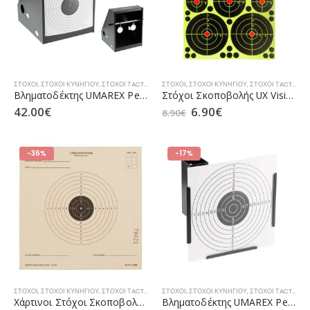
ΣΤΌΧΟΙ
,
ΣΤΌΧΟΙ ΚΥΝΗΓΙΟΎ
,
ΣΤΌΧΟΙ ΤACTICAL
ΣΤΌΧΟΙ
,
ΣΤΌΧΟΙ ΚΥΝΗΓΙΟΎ
,
ΣΤΌΧΟΙ ΤACTICAL
Βληματοδέκτης UMAREX Perfecta Pellet Trap 17x17cm (3.2092)
Στόχoι Σκοποβολής UX Vision Targets (2.5045)
42.00
€
6.90
€
8.90
€
-36%
-17%
ΣΤΌΧΟΙ
,
ΣΤΌΧΟΙ ΚΥΝΗΓΙΟΎ
,
ΣΤΌΧΟΙ ΤACTICAL
ΣΤΌΧΟΙ
,
ΣΤΌΧΟΙ ΚΥΝΗΓΙΟΎ
,
ΣΤΌΧΟΙ ΤACTICAL
Χάρτινοι Στόχοι Σκοποβολής Flip Target Διαστάσεων 14x14cm 100τμχ (3.2098)
Βληματοδέκτης UMAREX Pellet Trap 17x17cm (3.2071)