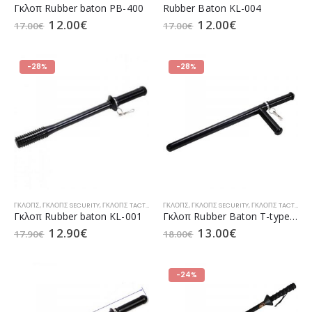
Γκλοπ Rubber baton PB-400
Rubber Baton KL-004
12.00
€
12.00
€
17.00
€
17.00
€
-28%
-28%
ΓΚΛΟΠΣ
,
ΓΚΛΟΠΣ SECURITY
,
ΓΚΛΟΠΣ TACTICAL
,
ΓΚΛΟΠΣ ΑΣΤΥΝΟΜΊΑΣ
ΓΚΛΟΠΣ
,
ΓΚΛΟΠΣ SECURITY
,
ΓΚΛΟΠΣ ΛΙΜΕΝΙΚΟΎ
,
ΓΚΛΟΠΣ TACTICAL
,
Γκλοπ Rubber baton KL-001
Γκλοπ Rubber Baton T-type 560mm
12.90
€
13.00
€
17.90
€
18.00
€
-24%