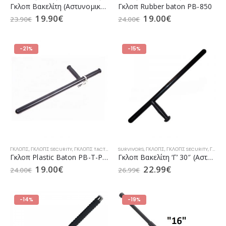
Γκλοπ Βακελίτη (Aστυνομική Ράβδος) Ίσιο 30″ της SURVIVORS
Γκλοπ Rubber baton PB-850
19.90
€
19.00
€
23.90
€
24.00
€
-21%
-15%
ΓΚΛΟΠΣ
,
ΓΚΛΟΠΣ SECURITY
,
ΓΚΛΟΠΣ TACTICAL
,
ΓΚΛΟΠΣ ΑΣΤΥΝΟΜΊΑΣ
SURVIVORS
,
ΓΚΛΟΠΣ
,
ΓΚΛΟΠΣ SECURITY
,
ΓΚΛΟΠΣ ΛΙΜΕΝΙΚΟΎ
,
ΓΚΛΟΠΣ TACTICAL
Γκλoπ Plastic Baton PB-T-PP-K
Γκλοπ Βακελίτη ‘Γ’ 30″ (Aστυνομική Ράβδος) της SURVIVORS
19.00
€
22.99
€
24.00
€
26.99
€
-14%
-19%