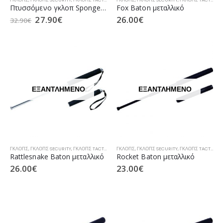
Πτυσσόμενο γκλοπ Sponge-Nickel “26”
Fox Baton μεταλλικό
27.90
€
26.00
€
32.90
€
ΕΞΑΝΤΛΗΜΈΝΟ
ΕΞΑΝΤΛΗΜΈΝΟ
ΓΚΛΟΠΣ
,
ΓΚΛΟΠΣ SECURITY
,
ΓΚΛΟΠΣ TACTICAL
,
ΓΚΛΟΠΣ ΑΣΤΥΝΟΜΊΑΣ
ΓΚΛΟΠΣ
,
ΓΚΛΟΠΣ SECURITY
,
ΓΚΛΟΠΣ ΛΙΜΕΝΙΚΟΎ
,
ΓΚΛΟΠΣ TACTICAL
,
Rattlesnake Baton μεταλλικό
Rocket Baton μεταλλικό
26.00
€
23.00
€