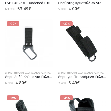
ESP EXB-23H Hardened Πτυσσόμενο Γκλοπ με Περιστρεφόμενη Θήκη σε 2 Χρώματα
Θραύστης Κρυστάλλων για γκλοπ με λουράκι
53.49
€
4.00
€
63.90
€
5.00
€
-30%
-27%
ΕΠΙΧΕΙΡΗΣΙΑΚΌΣ ΕΞΟΠΛΙΣΜΌΣ ΑΣΤΥΝΟΜΊΑΣ
,
ΓΚΛΟΠΣ
,
ΓΚΛΟΠΣ SECURITY
,
ΓΚΛΟΠΣ TACTICAL
ΕΠΙΧΕΙΡΗΣΙΑΚΌΣ ΕΞΟΠΛΙΣΜΌΣ ΑΣΤΥΝΟΜΊΑΣ
,
,
Γ
Θήκη Λοξή Κρίκος για Γκλοπ Tonfa
Θήκη για Πτυσσόμενο Γκλοπ της SURVIVORS
4.80
€
5.49
€
6.90
€
7.49
€
-19%
-24%