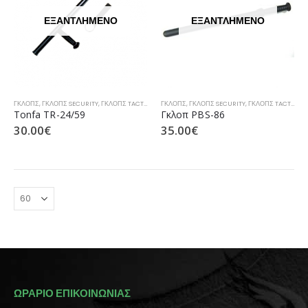
ΕΞΑΝΤΛΗΜΈΝΟ
ΕΞΑΝΤΛΗΜΈΝΟ
ΓΚΛΟΠΣ
,
ΓΚΛΟΠΣ SECURITY
,
ΓΚΛΟΠΣ TACTICAL
,
ΓΚΛΟΠΣ ΑΣΤΥΝΟΜΊΑΣ
ΓΚΛΟΠΣ
,
ΓΚΛΟΠΣ SECURITY
,
ΓΚΛΟΠΣ ΛΙΜΕΝΙΚΟΎ
,
ΓΚΛΟΠΣ TACTICAL
,
Tonfa TR-24/59
Γκλοπ PBS-86
30.00
€
35.00
€
ΩΡΑΡΙΟ ΕΠΙΚΟΙΝΩΝΙΑΣ