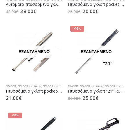
Αυτόματο πτυσσόμενο γκλοπ pocket (τσέπης) black 39,5 cm
Πτυσσόμενο γκλοπ pocket-pen(τσέπης) Black 31,5 cm
38.00
€
20.00
€
43.00
€
26.00
€
-16%
ΕΞΑΝΤΛΗΜΈΝΟ
ΕΞΑΝΤΛΗΜΈΝΟ
ΓΚΛΟΠΣ
,
ΓΚΛΟΠΣ SECURITY
,
ΓΚΛΟΠΣ TACTICAL
,
ΓΚΛΟΠΣ ΑΣΤΥΝΟΜΊΑΣ
ΓΚΛΟΠΣ
,
ΓΚΛΟΠΣ SECURITY
,
ΓΚΛΟΠΣ ΛΙΜΕΝΙΚΟΎ
,
ΓΚΛΟΠΣ TACTICAL
,
Πτυσσόμενο γκλοπ pocket-pen(τσέπης) Nickel 31,5 cm
Πτυσσόμενο γκλοπ “21” RU-Black-Nickel με λαστιχένια ρομβική λαβή
21.00
€
25.90
€
30.90
€
-16%