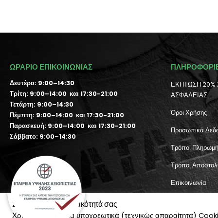
ΩΡΑΡΙΟ ΕΠΙΚΟΙΝΩΝΙΑΣ
ΠΛΗΡΟΦΟΡΙ
Δευτέρα: 9:00–14:30
ΕΚΠΤΩΣΗ 20% 
Τρίτη: 9:00–14:00 και 17:30-21:00
ΑΣΦΑΛΕΙΑΣ
Τετάρτη: 9:00–14:30
Όροι Χρήσης
Πέμπτη: 9:00–14:00 και 17:30-21:00
Παρασκευή: 9:00–14:00 και 17:30-21:00
Προσωπικά Δεδ
Σάββατο: 9:00–14:30
Τρόποι Πληρωμ
Τρόποι Αποστολ
Επικοινωνία
Λογαριασμός χρ
Σεβόμαστε την ιδιωτικότητά σας
Χρησιμοποιούμε τα υποχρεωτικά (τεχνικώς απαραίτητα) Cookies