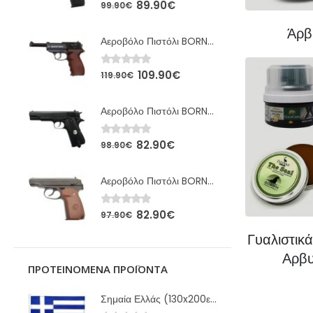
89.90
€
0
out of 5
99.90
€
Άρβ
Αεροβόλο Πιστόλι BORNER C41 C02 4.5mm
109.90
€
0
out of 5
119.90
€
Αεροβόλο Πιστόλι BORNER CLT125 C02 4.5mm
82.90
€
0
out of 5
98.90
€
Αεροβόλο Πιστόλι BORNER PM X C02 4.5mm
82.90
€
0
out of 5
97.90
€
Γυαλιστικά
Αρβυ
ΠΡΟΤΕΙΝΟΜΕΝΑ ΠΡΟΪΟΝΤΑ
Σημαία Ελλάς (130x200εκ.) Λινή Γαζωτή Αντιανεμική 300γρ.