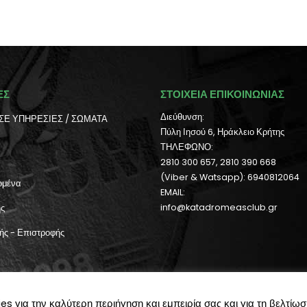
ΕΣ
ΣΤΟΙΧΕΙΑ ΕΠΙΚΟΙΝΩΝΙΑΣ
Διεύθυνση:
ΣΕ ΥΠΗΡΕΣΙΕΣ / ΣΩΜΑΤΑ
Πύλη Ιησού 6, Ηράκλειο Κρήτης
ΤΗΛΕΦΩΝΟ:
2810 300 657, 2810 390 668
(Viber & Watsapp): 6940812064
ομένα
EMAIL:
ής
info@katadromeasclub.gr
ής - Επιστροφής
ήστη
 για την καλύτερη περιήγηση και εμπειρία σας και για τη βελτίωσ