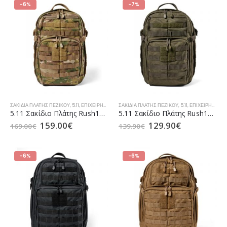
-6%
-7%
ΣΑΚΊΔΙΑ ΠΛΆΤΗΣ ΠΕΖΙΚΟΎ
,
5.11
,
ΕΠΙΧΕΙΡΗΣΙΑΚΆ ΣΑΚΊΔΙΑ TACTICAL
ΣΑΚΊΔΙΑ ΠΛΆΤΗΣ ΠΕΖΙΚΟΎ
,
ΣΑΚΊΔΙΑ / ΣΑΚ ΒΟΥΑΓΙΆΖ ΑΕ
,
5.11
,
ΕΠΙΧΕΙΡΗΣΙΑΚΆ ΣΑΚΊΔΙΑ TACTICAL
5.11 Σακίδιο Πλάτης Rush12 2.0 24lt Multicam (56562)
5.11 Σακίδιο Πλάτης Rush12 2.0 24lt Ranger Green (56561)
159.00
€
129.90
€
169.00
€
139.90
€
-6%
-6%