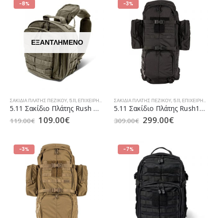
-8%
-3%
ΕΞΑΝΤΛΗΜΈΝΟ
ΣΑΚΊΔΙΑ ΠΛΆΤΗΣ ΠΕΖΙΚΟΎ
,
5.11
,
ΕΠΙΧΕΙΡΗΣΙΑΚΆ ΣΑΚΊΔΙΑ TACTICAL
ΣΑΚΊΔΙΑ ΠΛΆΤΗΣ ΠΕΖΙΚΟΎ
,
ΣΑΚΊΔΙΑ / ΣΑΚ ΒΟΥΑΓΙΆΖ ΑΕ
,
5.11
,
ΕΠΙΧΕΙΡΗΣΙΑΚΆ ΣΑΚΊΔΙΑ TACTICAL
5.11 Σακίδιο Πλάτης Rush MOAB 6 Sling Pack 11L Ranger Green (56963)
5.11 Σακίδιο Πλάτης Rush100 60lt Black (56555)
109.00
€
299.00
€
119.00
€
309.00
€
-3%
-7%