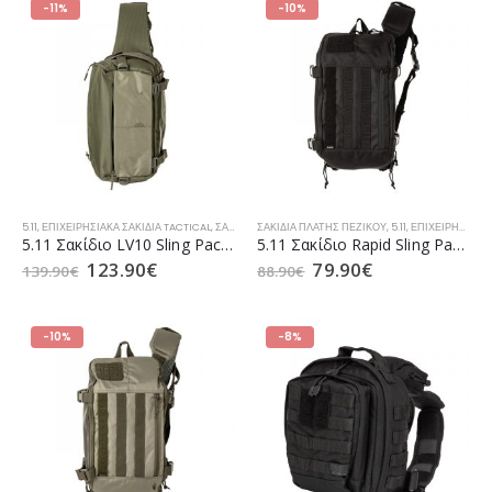
-11%
-10%
5.11
,
ΕΠΙΧΕΙΡΗΣΙΑΚΆ ΣΑΚΊΔΙΑ TACTICAL
,
ΣΑΚΊΔΙΑ ΠΛΆΤΗΣ
ΣΑΚΊΔΙΑ ΠΛΆΤΗΣ ΠΕΖΙΚΟΎ
,
ΣΑΚΊΔΙΑ ΠΛΆΤΗΣ CAMPING
,
5.11
,
ΕΠΙΧΕΙΡΗΣΙΑΚΆ ΣΑΚΊΔΙΑ TACTICAL
,
ΣΑΚΊΔΙΑ Π
5.11 Σακίδιο LV10 Sling Pack 2.0 Python (56701)
5.11 Σακίδιο Rapid Sling Pack 10lt Black (56572)
123.90
€
79.90
€
139.90
€
88.90
€
-10%
-8%