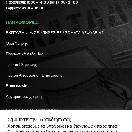
Παρασκευή: 9:00–14:00 και 17:30-21:00
Σάββατο: 9:00–14:30
ΠΛΗΡΟΦΟΡΙΕΣ
ΕΚΠΤΩΣΗ 20% ΣΕ ΥΠΗΡΕΣΙΕΣ / ΣΩΜΑΤΑ ΑΣΦΑΛΕΙΑΣ
Όροι Χρήσης
Προσωπικά Δεδομένα
Τρόποι Πληρωμής
Τρόποι Αποστολής - Επιστροφής
Επικοινωνία
Λογαριασμός χρήστη
ΣΤΟΙΧΕΙΑ ΕΠΙΚΟΙΝΩΝΙΑΣ
Σεβόμαστε την ιδιωτικότητά σας
Διεύθυνση:
Χρησιμοποιούμε τα υποχρεωτικά (τεχνικώς απαραίτητα)
Πύλη Ιησού 6, Ηράκλειο Κρήτης
Cookies για την καλύτερη περιήγηση και εμπειρία σας και
ΤΗΛΕΦΩΝΟ: