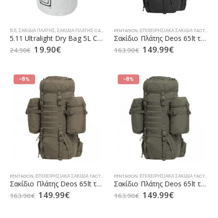
5.11
,
ΣΑΚΊΔΙΑ ΠΛΆΤΗΣ
,
ΣΑΚΊΔΙΑ ΠΛΆΤΗΣ CAMPING
PENTAGON
,
ΣΑΚΊΔΙΑ ΠΛΆΤΗΣ Ε.Δ.
,
ΕΠΙΧΕΙΡΗΣΙΑΚΆ ΣΑΚΊΔΙΑ TACTICAL
,
ΣΑΚΊΔΙΑ ΠΛΆΤΗΣ Ε.Δ.Σ.Α.
,
5.11 Ultralight Dry Bag 5L Cinder (56845)
Σακίδιο Πλάτης Deos 65lt της PENTAGON Black (K16105)
19.90
€
149.99
€
24.90
€
163.90
€
-8%
-8%
PENTAGON
,
ΕΠΙΧΕΙΡΗΣΙΑΚΆ ΣΑΚΊΔΙΑ TACTICAL
,
ΣΑΚΊΔΙΑ ΠΛΆΤΗΣ
PENTAGON
,
ΕΠΙΧΕΙΡΗΣΙΑΚΆ ΣΑΚΊΔΙΑ TACTICAL
,
ΣΑΚΊΔΙΑ ΠΛΆΤΗΣ CAMPING
,
ΣΑ
,
Σακίδιο Πλάτης Deos 65lt της PENTAGON Coyote (K16105)
Σακίδιο Πλάτης Deos 65lt της PENTAGON RAL7013 (K16105)
149.99
€
149.99
€
163.90
€
163.90
€