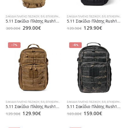
ΣΑΚΊΔΙΑ ΠΛΆΤΗΣ ΠΕΖΙΚΟΎ
,
5.11
,
ΕΠΙΧΕΙΡΗΣΙΑΚΆ ΣΑΚΊΔΙΑ TACTICAL
ΣΑΚΊΔΙΑ ΠΛΆΤΗΣ ΠΕΖΙΚΟΎ
,
ΣΑΚΊΔΙΑ / ΣΑΚ ΒΟΥΑΓΙΆΖ ΑΕ
,
5.11
,
ΕΠΙΧΕΙΡΗΣΙΑΚΆ ΣΑΚΊΔΙΑ TACTICAL
5.11 Σακίδιο Πλάτης Rush100 60lt Kangaroo (56555)
5.11 Σακίδιο Πλάτης Rush12 2.0 24lt Black (56561)
299.00
€
129.90
€
309.00
€
139.90
€
-7%
-6%
ΣΑΚΊΔΙΑ ΠΛΆΤΗΣ ΠΕΖΙΚΟΎ
,
5.11
,
ΕΠΙΧΕΙΡΗΣΙΑΚΆ ΣΑΚΊΔΙΑ TACTICAL
ΣΑΚΊΔΙΑ ΠΛΆΤΗΣ ΠΕΖΙΚΟΎ
,
ΣΑΚΊΔΙΑ / ΣΑΚ ΒΟΥΑΓΙΆΖ ΑΕ
,
5.11
,
ΕΠΙΧΕΙΡΗΣΙΑΚΆ ΣΑΚΊΔΙΑ TACTICAL
5.11 Σακίδιο Πλάτης Rush12 2.0 24lt Kangaroo (56561)
5.11 Σακίδιο Πλάτης Rush12 2.0 24lt Black Multicam (56562)
129.90
€
159.00
€
139.90
€
169.00
€