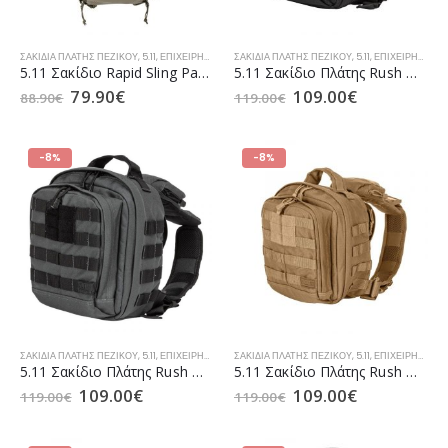
ΣΑΚΊΔΙΑ ΠΛΆΤΗΣ ΠΕΖΙΚΟΎ
,
5.11
,
ΕΠΙΧΕΙΡΗΣΙΑΚΆ ΣΑΚΊΔΙΑ TACTICAL
ΣΑΚΊΔΙΑ ΠΛΆΤΗΣ ΠΕΖΙΚΟΎ
,
ΣΑΚΊΔΙΑ / ΣΑΚ ΒΟΥΑΓΙΆΖ ΑΕ
,
5.11
,
ΕΠΙΧΕΙΡΗΣΙΑΚΆ ΣΑΚΊΔΙΑ TACTICAL
5.11 Σακίδιο Rapid Sling Pack 10lt Python (56572)
5.11 Σακίδιο Πλάτης Rush MOAB 6 Sling Pack 11L Black (56963)
79.90
€
109.00
€
88.90
€
119.00
€
-8%
-8%
ΣΑΚΊΔΙΑ ΠΛΆΤΗΣ ΠΕΖΙΚΟΎ
,
5.11
,
ΕΠΙΧΕΙΡΗΣΙΑΚΆ ΣΑΚΊΔΙΑ TACTICAL
ΣΑΚΊΔΙΑ ΠΛΆΤΗΣ ΠΕΖΙΚΟΎ
,
ΣΑΚΊΔΙΑ / ΣΑΚ ΒΟΥΑΓΙΆΖ ΑΕ
,
5.11
,
ΕΠΙΧΕΙΡΗΣΙΑΚΆ ΣΑΚΊΔΙΑ TACTICAL
5.11 Σακίδιο Πλάτης Rush MOAB 6 Sling Pack 11L Double Tap (56963)
5.11 Σακίδιο Πλάτης Rush MOAB 6 Sling Pack 11L Kangaroo (56963)
109.00
€
109.00
€
119.00
€
119.00
€