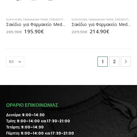
SURVIVORS
,
TASMANIAN TIGER
,
ΣΑΚΊΔΙΑ ΠΛΆΤΗΣ
SURVIVORS
,
ΣΑΚΊΔΙΑ ΠΛΆΤΗΣ CAMPING
,
TASMANIAN TIGER
,
ΣΑΚΊΔΙΑ ΠΛΆΤΗΣ 
,
ΣΑΚΊΔΙΑ ΠΛΆΤΗΣ
Σακίδιο για Φαρμακείο Medic Assault Pack MKII (TT 7618) της Tasmanian Tiger (σε 3 Χρώματα)
Σακίδιο για Φαρμακείο Medic Assault Pack L MKII (TT 7965) της Tasmanian Tiger (σε 3 Χρώματα)
195.90
€
214.90
€
205.90
€
229.90
€
1
2
ΩΡΑΡΙΟ ΕΠΙΚΟΙΝΩΝΙΑΣ
Δευτέρα: 9:00–14:30
Τρίτη: 9:00–14:00 και 17:30-21:00
Τετάρτη: 9:00–14:30
Πέμπτη: 9:00–14:00 και 17:30-21:00