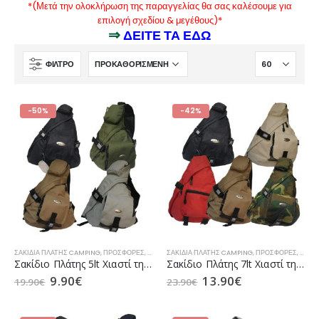
*(Μετά την ολοκλήρωση της παραγγελίας θα σας καλέσουμε για
επιλογή σχεδίου & μεγέθους)*
⇒
ΔΕΙΤΕ ΤΑ ΕΔΩ
ΦΊΛΤΡΟ
-50%
-42%
ΣΑΚΊΔΙΑ ΠΛΆΤΗΣ CAMPING
,
ΠΡΟΣΦΟΡΈΣ
,
ΣΑΚΊΔΙΑ ΠΛΆΤΗΣ
ΣΑΚΊΔΙΑ ΠΛΆΤΗΣ CAMPING
,
ΣΑΚΊΔΙΑ ΠΛΆΤΗΣ ΑΕΡΟΠΟΡΊΑΣ
,
ΠΡΟΣΦΟΡΈΣ
,
ΣΑΚΊΔ
,
ΣΑΚΊ
Σακίδιο Πλάτης 5lt Χιαστί της SPILGA σε (4 Χρώματα)
Σακίδιο Πλάτης 7lt Χιαστί της SPILGA σε (5 Χρώματα)
9.90
€
13.90
€
19.90
€
23.90
€