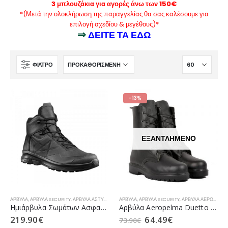
3 μπλουζάκια για αγορές άνω των 150€
*(Μετά την ολοκλήρωση της παραγγελίας θα σας καλέσουμε για
επιλογή σχεδίου & μεγέθους)*
⇒
ΔΕΙΤΕ ΤΑ ΕΔΩ
ΦΊΛΤΡΟ
-13%
ΕΞΑΝΤΛΗΜΈΝΟ
ΆΡΒΥΛΑ
,
ΆΡΒΥΛΑ SECURITY
,
ΆΡΒΥΛΑ ΑΣΤΥΝΟΜΊΑΣ
ΆΡΒΥΛΑ
,
ΆΡΒΥΛΑ ΛΙΜΕΝΙΚΟΎ
,
ΆΡΒΥΛΑ SECURITY
,
ΆΡΒΥΛΑ ΠΥΡΟΣΒΕΣΤΙΚΉ
,
ΆΡΒΥΛΑ ΑΕΡΟΠΟΡΊΑΣ
Ημιάρβυλα Σωμάτων Ασφαλείας HAIX Connexis Force GTX LTR Mid (Black)
Αρβύλα Aeropelma Duetto ΣΧ. 3 Δερμάτινα Βlack
219.90
€
64.49
€
73.90
€