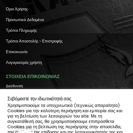
Όροι Χρήσης
Προσωπικά Δεδομένα
Τρόποι Πληρωμής
Τρόποι Αποστολής - Επιστροφής
Επικοινωνία
Λογαριασμός χρήστη
ΣΤΟΙΧΕΙΑ ΕΠΙΚΟΙΝΩΝΙΑΣ
Διεύθυνση:
Πύλη Ιησού 6, Ηράκλειο Κρήτης
Σεβόμαστε την ιδιωτικότητά σας
ΤΗΛΕΦΩΝΟ:
2810 300 657, 2810 390 668
Χρησιμοποιούμε τα υποχρεωτικά (τεχνικώς απαραίτητα)
(Viber & Watsapp): 6940812064
Cookies για την καλύτερη περιήγηση και εμπειρία σας και
για τη βελτίωση των λειτουργιών του site. Με τη
EMAIL:
συγκατάθεσή σας, θα χρησιμοποιήσουμε επιπρόσθετα
info@katadromeasclub.gr
Cookies για τη βελτίωση της περιήγησης στην ιστοσελίδα,
την ανάλυση της επίδοσης και της λειτουργικότητάς της και