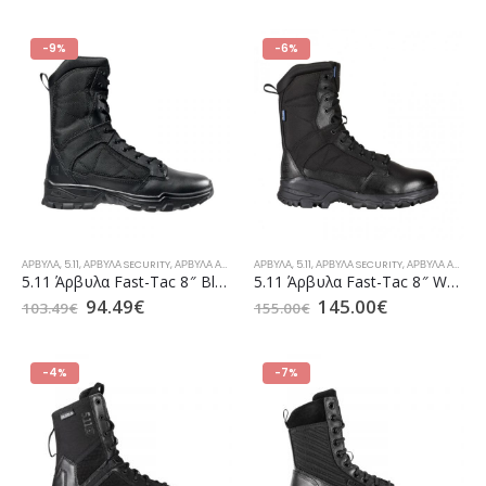
-9%
-6%
ΆΡΒΥΛΑ
,
5.11
,
ΆΡΒΥΛΑ SECURITY
,
ΆΡΒΥΛΑ ΑΣΤΥΝΟΜΊΑΣ
ΆΡΒΥΛΑ
,
ΆΡΒΥΛΑ ΛΙΜΕΝΙΚΟΎ
,
5.11
,
ΆΡΒΥΛΑ SECURITY
,
ΆΡΒΥΛΑ ΠΥΡΟΣΒΕΣΤ
,
ΆΡΒΥΛΑ ΑΕΡΟΠΟΡΊΑΣ
5.11 Άρβυλα Fast-Tac 8″ Black (12387)
5.11 Άρβυλα Fast-Tac 8″ WP Insulated Black (12434)
94.49
€
145.00
€
103.49
€
155.00
€
-4%
-7%