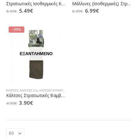
Στρατιωτικές Ισοθερμικές Κάλτσες Ε.Σ. της Survivors (σε 3 Χρώματα)
Μάλλινες (Ισοθερμικές) Στρατιωτικές Κάλτσες Ε.Σ. της Survivors (σε 3 Χρώματα)
5.49
€
6.99
€
8.49
€
8.49
€
-20%
ΕΞΑΝΤΛΗΜΈΝΟ
ΚΆΛΤΣΕΣ
,
ΚΆΛΤΣΕΣ Ε.Δ.
,
ΚΆΛΤΣΕΣ ΚΥΝΗΓΙΟΎ
,
ΚΆΛΤΣΕΣ ΠΕΖΙΚΟΎ
Κάλτσες Στρατιωτικές Βαμβακερές Έξτρα Απορροφητικές Χακί της Armyrace
3.90
€
4.90
€