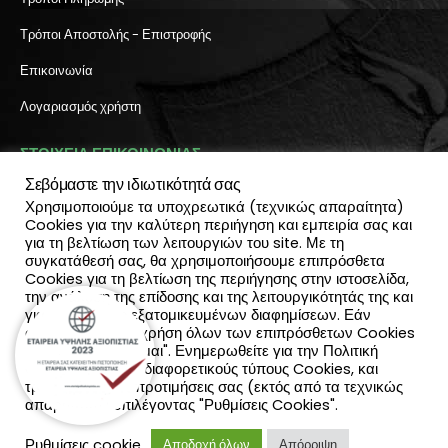
Τρόποι Αποστολής - Επιστροφής
Επικοινωνία
Λογαριασμός χρήστη
ΣΤΟΙΧΕΙΑ ΕΠΙΚΟΙΝΩΝΙΑΣ
Σεβόμαστε την ιδιωτικότητά σας
Διεύθυνση:
Χρησιμοποιούμε τα υποχρεωτικά (τεχνικώς απαραίτητα)
Πύλη Ιησού 6, Ηράκλειο Κρήτης
Cookies για την καλύτερη περιήγηση και εμπειρία σας και
ΤΗΛΕΦΩΝΟ:
για τη βελτίωση των λειτουργιών του site. Με τη
2810 300 657, 2810 390 668
συγκατάθεσή σας, θα χρησιμοποιήσουμε επιπρόσθετα
(Viber & Watsapp): 6940812064
Cookies για τη βελτίωση της περιήγησης στην ιστοσελίδα,
EMAIL:
την ανάλυση της επίδοσης και της λειτουργικότητάς της και
info@katadromeasclub.gr
για την παροχή εξατομικευμένων διαφημίσεων. Εάν
συμφωνείς με τη χρήση όλων των επιπρόσθετων Cookies
επίλεξε "Αποδέχομαι". Ενημερωθείτε για την Πολιτική
SOCIAL
Cookies και τους διαφορετικούς τύπους Cookies, και
τροποποίησε τις προτιμήσεις σας (εκτός από τα τεχνικώς
απαραίτητα) επιλέγοντας "Ρυθμίσεις Cookies".
Ρυθμίσεις cookie
Αποδοχή όλων
Απόρριψη