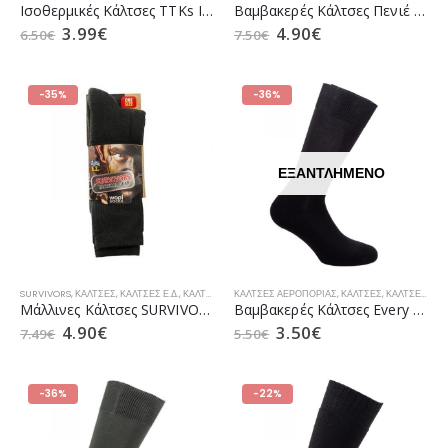
Ισοθερμικές Κάλτσες TTKs Isothermal Χακί MRK
Βαμβακερές Κάλτσες Πενιέ SURVIVORS Χακί Ε.Σ.
3.99
€
4.90
€
6.50
€
7.50
€
-35%
-36%
ΕΞΑΝΤΛΗΜΈΝΟ
SURVIVORS
,
ΚΆΛΤΣΕΣ
,
ΚΆΛΤΣΕΣ Ε.Δ.
,
ΚΆΛΤΣΕΣ ΚΥΝΗΓΙΟΎ
ΚΆΛΤΣΕΣ ΑΕΡΟΠΟΡΊΑΣ
,
ΚΆΛΤΣΕΣ ΠΕΖΙΚΟΎ
,
ΚΆΛΤΣΕΣ
,
ΚΆΛΤΣΕΣ SECURITY
Μάλλινες Κάλτσες SURVIVORS Λαδί Ε.Σ.
Βαμβακερές Κάλτσες Every Day Μαύρες MRK
4.90
€
3.50
€
7.49
€
5.50
€
-36%
-22%