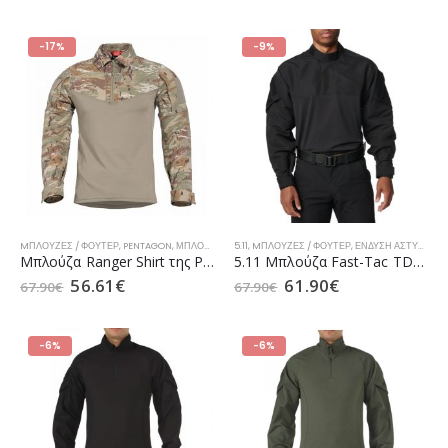
-17%
-9%
MΠΛΟΎΖΕΣ / ΦΟΎΤΕΡ
,
PENTAGON
,
ΜΠΛΟΎΖΕΣ / ΦΟΎΤΕΡ Ε.Δ.
5.11
,
MΠΛΟΎΖΕΣ / ΦΟΎΤΕΡ
,
ΈΝΔΥΣΗ ΑΣΤΥΝΟΜΊΑΣ
Μπλούζα Ranger Shirt της PENTAGON Pentacamo (K02013)
5.11 Μπλούζα Fast-Tac TDU Rapid Shirt Βlack (72488)
56.61
€
61.90
€
67.90
€
67.90
€
-6%
-6%