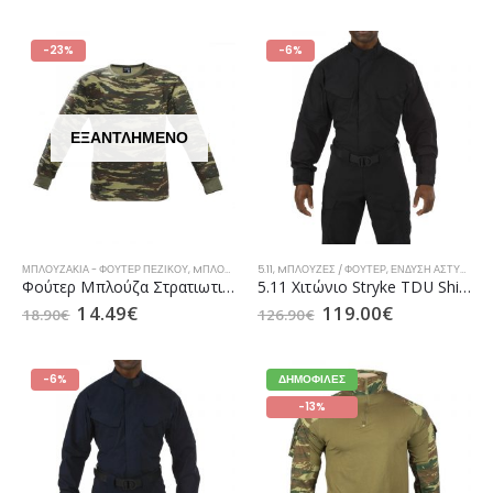
-23%
-6%
ΕΞΑΝΤΛΗΜΈΝΟ
ΜΠΛΟΥΖΆΚΙΑ - ΦΟΎΤΕΡ ΠΕΖΙΚΟΎ
,
MΠΛΟΎΖΕΣ / ΦΟΎΤΕΡ
5.11
,
MΠΛΟΎΖΕΣ / ΦΟΎΤΕΡ
,
ΜΠΛΟΥΖΆΚΙΑ / ΦΟΎΤΕΡ ΑΕΡΟΠΟΡΊΑΣ
,
ΈΝΔΥΣΗ ΑΣΤΥΝΟΜΊΑΣ
Φούτερ Μπλούζα Στρατιωτική Ελληνικής Παραλλαγής της Armyrace 609
5.11 Χιτώνιο Stryke TDU Shirt Black (72416)
14.49
€
119.00
€
18.90
€
126.90
€
-6%
ΔΗΜΟΦΙΛΈΣ
-13%