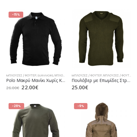
-15%
MΠΛΟΎΖΕΣ / ΦΟΎΤΕΡ
,
SURVIVORS
,
ΜΠΛΟΎΖΕΣ / ΦΟΎΤΕΡ Ε.Δ.
MΠΛΟΎΖΕΣ / ΦΟΎΤΕΡ
,
ΜΠΛΟΎΖΕΣ / ΦΟΎΤΕΡ Ε.Δ.
Polo Μακρύ Μανίκι Χωρίς Κέντημα της SURVIVORS (σε 2 Χρώματα)
Πουλόβερ με Επωμίδες Στρατού με V ή Στρογγυλή Λαιμόκοψη Χακί
22.00
€
25.00
€
26.00
€
-28%
-9%