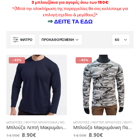
3 μπλουζάκια για αγορές άνω των 150€
*(Μετά την ολοκλήρωση της παραγγελίας θα σας καλέσουμε για
επιλογή σχεδίου & μεγέθους)*
⇒
ΔΕΙΤΕ ΤΑ ΕΔΩ
ΦΊΛΤΡΟ
-40%
-40%
MΠΛΟΎΖΕΣ / ΦΟΎΤΕΡ
,
ΜΠΛΟΥΖΆΚΙΑ / ΦΟΎΤΕΡ ΑΕΡΟΠΟΡΊΑΣ
MΠΛΟΎΖΕΣ / ΦΟΎΤΕΡ
,
ΜΠΛΟΥΖΆΚΙΑ / ΦΟΎΤΕΡ ΝΑΥΤΙΚΟ
,
ΜΠΛΟΎΖΕΣ / ΦΟΎΤΕΡ Ε.Δ.
Μπλούζα Λεπτή Μακρυμάνικη Μπλε της EAGLE (Ναυτικό-Αεροπορία)
Μπλούζα Μακρυμάνικη Παραλλαγή Πόλεως της EAGLE
8.90
€
8.90
€
14.90
€
14.90
€