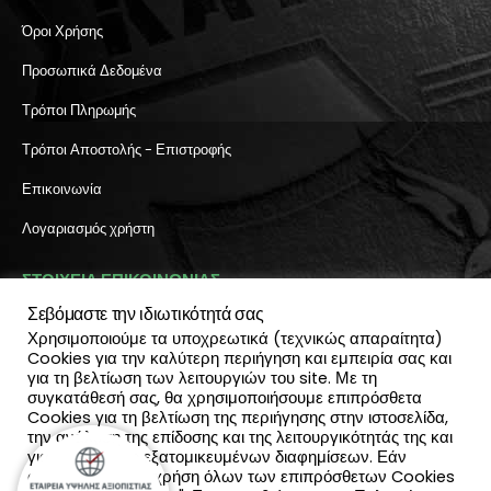
Όροι Χρήσης
Προσωπικά Δεδομένα
Τρόποι Πληρωμής
Τρόποι Αποστολής - Επιστροφής
Επικοινωνία
Λογαριασμός χρήστη
ΣΤΟΙΧΕΙΑ ΕΠΙΚΟΙΝΩΝΙΑΣ
Σεβόμαστε την ιδιωτικότητά σας
Διεύθυνση:
Χρησιμοποιούμε τα υποχρεωτικά (τεχνικώς απαραίτητα)
Πύλη Ιησού 6, Ηράκλειο Κρήτης
Cookies για την καλύτερη περιήγηση και εμπειρία σας και
ΤΗΛΕΦΩΝΟ:
για τη βελτίωση των λειτουργιών του site. Με τη
2810 300 657, 2810 390 668
συγκατάθεσή σας, θα χρησιμοποιήσουμε επιπρόσθετα
(Viber & Watsapp): 6940812064
Cookies για τη βελτίωση της περιήγησης στην ιστοσελίδα,
EMAIL:
την ανάλυση της επίδοσης και της λειτουργικότητάς της και
info@katadromeasclub.gr
για την παροχή εξατομικευμένων διαφημίσεων. Εάν
συμφωνείς με τη χρήση όλων των επιπρόσθετων Cookies