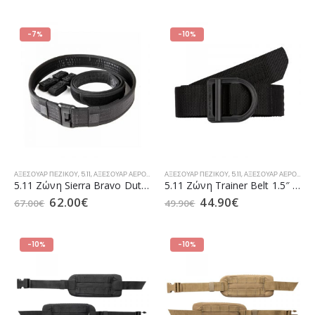
-7%
-10%
ΑΞΕΣΟΥΆΡ ΠΕΖΙΚΟΎ
,
5.11
,
ΑΞΕΣΟΥΆΡ ΑΕΡΟΠΟΡΊΑΣ
ΑΞΕΣΟΥΆΡ ΠΕΖΙΚΟΎ
,
ΑΞΕΣΟΥΆΡ ΝΑΥΤΙΚΟΎ
,
5.11
,
,
ΕΠΙΧΕΙΡΗΣΙΑΚΌΣ ΕΞΟ
ΑΞΕΣΟΥΆΡ ΑΕΡΟΠΟΡΊΑΣ
5.11 Ζώνη Sierra Bravo Duty 2″ Black (59505)
5.11 Ζώνη Trainer Belt 1.5″ Black (59409)
62.00
€
44.90
€
67.00
€
49.90
€
-10%
-10%