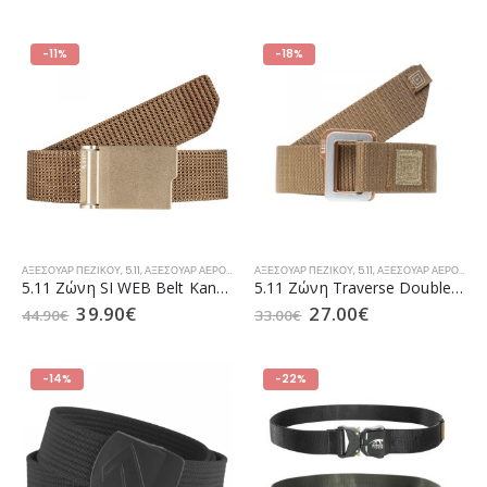
-11%
-18%
ΑΞΕΣΟΥΆΡ ΠΕΖΙΚΟΎ
,
5.11
,
ΑΞΕΣΟΥΆΡ ΑΕΡΟΠΟΡΊΑΣ
ΑΞΕΣΟΥΆΡ ΠΕΖΙΚΟΎ
,
ΑΞΕΣΟΥΆΡ ΝΑΥΤΙΚΟΎ
,
5.11
,
,
ΕΠΙΧΕΙΡΗΣΙΑΚΌΣ ΕΞΟ
ΑΞΕΣΟΥΆΡ ΑΕΡΟΠΟΡΊΑΣ
5.11 Ζώνη SI WEB Belt Kangaroo (56515)
5.11 Ζώνη Traverse Double Buckle Kangaroo (59510)
39.90
€
27.00
€
44.90
€
33.00
€
-14%
-22%