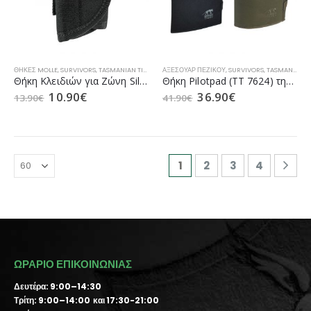
ΘΉΚΕΣ MOLLE
,
SURVIVORS
,
TASMANIAN TIGER
,
ΑΞΕΣΟΥΆΡ ΑΕΡΟΠΟΡΊΑΣ
ΑΞΕΣΟΥΆΡ ΠΕΖΙΚΟΎ
,
SURVIVORS
,
ΑΞΕΣΟΥΆΡ ΝΑΥΤΙΚΟΎ
,
TASMANIAN TIGER
,
Α
Θήκη Κλειδιών για Ζώνη Silent Keyholder MKII (TT 7552) της Tasmanian Tiger (Black)
Θήκη Pilotpad (TT 7624) της Tasmanian Tiger (σε 2 Χρώματα)
10.90
€
36.90
€
13.90
€
41.90
€
1
2
3
4
ΩΡΑΡΙΟ ΕΠΙΚΟΙΝΩΝΙΑΣ
Δευτέρα: 9:00–14:30
Τρίτη: 9:00–14:00 και 17:30-21:00