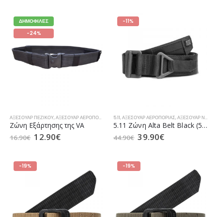
ΔΗΜΟΦΙΛΈΣ
-11%
-24%
ΑΞΕΣΟΥΆΡ ΠΕΖΙΚΟΎ
,
ΑΞΕΣΟΥΆΡ ΑΕΡΟΠΟΡΊΑΣ
,
ΑΞΕΣΟΥΆΡ ΝΑΥΤΙΚΟΎ
5.11
,
ΑΞΕΣΟΥΆΡ ΑΕΡΟΠΟΡΊΑΣ
,
ΕΠΙΧΕΙΡΗΣΙΑΚΌΣ ΕΞΟΠΛΙ
,
ΑΞΕΣΟΥΆΡ ΝΑΥΤΙΚΟΎ
Ζώνη Εξάρτησης της VA
5.11 Ζώνη Alta Belt Black (59538)
12.90
€
39.90
€
16.90
€
44.90
€
-19%
-19%