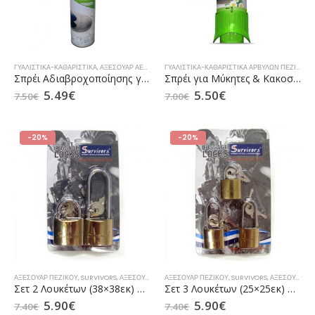
ΓΥΑΛΙΣΤΙΚΆ-ΚΑΘΑΡΙΣΤΙΚΆ
,
ΑΞΕΣΟΥΆΡ ΑΕΡΟΠΟΡΊΑΣ
,
ΑΞΕΣΟΥΆΡ ΝΑΥΤΙΚΟΎ
,
ΑΞΕΣΟΥΆΡ ΠΕΖΙΚΟΎ
ΓΥΑΛΙΣΤΙΚΆ-ΚΑΘΑΡΙΣΤΙΚΆ ΑΡΒΥΛΏΝ ΠΕΖΙΚΟΎ
,
Σπρέι Αδιαβροχοποίησης για Άρβυλα της SILVER 300ml
Σπρέι για Μύκητες & Κακοσμία της SILVER (για τα Άρβυλα)
5.49
€
5.50
€
7.50
€
7.00
€
-20%
-20%
ΑΞΕΣΟΥΆΡ ΠΕΖΙΚΟΎ
,
SURVIVORS
,
ΑΞΕΣΟΥΆΡ ΑΕΡΟΠΟΡΊΑΣ
ΑΞΕΣΟΥΆΡ ΠΕΖΙΚΟΎ
,
ΑΞΕΣΟΥΆΡ ΝΑΥΤΙΚΟΎ
,
SURVIVORS
,
ΑΞΕΣΟΥΆΡ ΑΕΡΟΠΟΡΊΑΣ
Σετ 2 Λουκέτων (38×38εκ) Μεγάλου Κυλίνδρου της SURVIVORS
Σετ 3 Λουκέτων (25×25εκ) Μεσαίου Κυλίνδρου της SURVIVORS
5.90
€
5.90
€
7.40
€
7.40
€