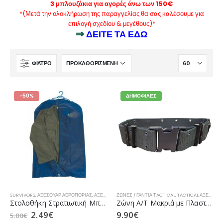
3 μπλουζάκια για αγορές άνω των 150€
*(Μετά την ολοκλήρωση της παραγγελίας θα σας καλέσουμε για
επιλογή σχεδίου & μεγέθους)*
⇒
ΔΕΙΤΕ ΤΑ ΕΔΩ
ΦΊΛΤΡΟ
-50%
ΔΗΜΟΦΙΛΈΣ
SURVIVORS
,
ΑΞΕΣΟΥΆΡ ΑΕΡΟΠΟΡΊΑΣ
,
ΑΞΕΣΟΥΆΡ ΝΑΥΤΙΚΟΎ
ΖΏΝΕΣ / ΓΆΝΤΙΑ ΤACTICAL
,
ΑΞΕΣΟΥΆΡ ΠΕΖΙΚΟΎ
,
TACTICAL ΑΞΕΣΟΥΆΡ
Στολοθήκη Στρατιωτική Μπλε της SURVIVORS
Ζώνη Α/Τ Μακριά με Πλαστικό Κούμπωμα Λαδί της VA
2.49
€
9.90
€
5.00
€