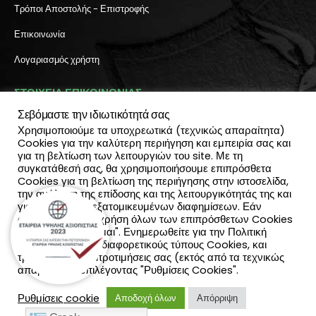
Τρόποι Αποστολής - Επιστροφής
Επικοινωνία
Λογαριασμός χρήστη
ΣΤΟΙΧΕΙΑ ΕΠΙΚΟΙΝΩΝΙΑΣ
Σεβόμαστε την ιδιωτικότητά σας
Διεύθυνση:
Χρησιμοποιούμε τα υποχρεωτικά (τεχνικώς απαραίτητα)
Πύλη Ιησού 6, Ηράκλειο Κρήτης
Cookies για την καλύτερη περιήγηση και εμπειρία σας και
ΤΗΛΕΦΩΝΟ:
για τη βελτίωση των λειτουργιών του site. Με τη
2810 300 657, 2810 390 668
συγκατάθεσή σας, θα χρησιμοποιήσουμε επιπρόσθετα
(Viber & Watsapp): 6940812064
Cookies για τη βελτίωση της περιήγησης στην ιστοσελίδα,
EMAIL:
την ανάλυση της επίδοσης και της λειτουργικότητάς της και
info@katadromeasclub.gr
για την παροχή εξατομικευμένων διαφημίσεων. Εάν
συμφωνείς με τη χρήση όλων των επιπρόσθετων Cookies
επίλεξε "Αποδέχομαι". Ενημερωθείτε για την Πολιτική
SOCIAL
Cookies και τους διαφορετικούς τύπους Cookies, και
τροποποίησε τις προτιμήσεις σας (εκτός από τα τεχνικώς
απαραίτητα) επιλέγοντας "Ρυθμίσεις Cookies".
Ρυθμίσεις cookie
Αποδοχή όλων
Απόρριψη