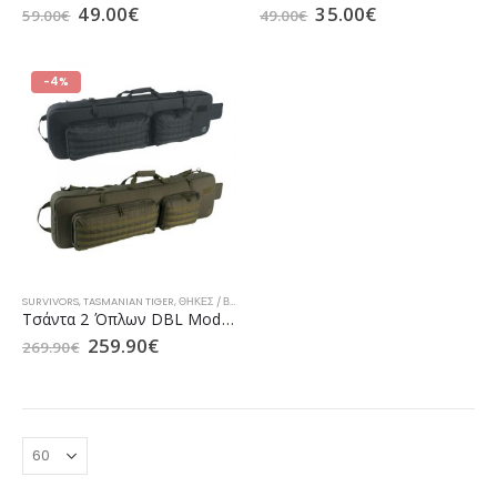
49.00
€
35.00
€
59.00
€
49.00
€
-4%
SURVIVORS
,
TASMANIAN TIGER
,
ΘΉΚΕΣ / ΒΑΛΊΤΣΕΣ ΌΠΛΩΝ
,
ΤΣΆΝΤΕΣ ΜΕΤΑΦΟΡΆΣ ΌΠΛΟΥ
Τσάντα 2 Όπλων DBL Modular Rifle Bag (TT 7751) της Tasmanian Tiger (σε 2 Χρώματα)
259.90
€
269.90
€