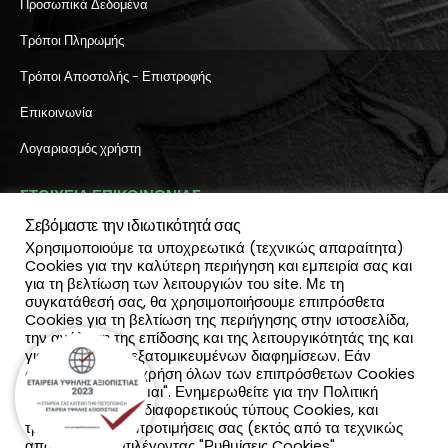
Προσωπικά Δεδομένα
Τρόποι Πληρωμής
Τρόποι Αποστολής - Επιστροφής
Επικοινωνία
Λογαριασμός χρήστη
ΣΤΟΙΧΕΙΑ ΕΠΙΚΟΙΝΩΝΙΑΣ
Σεβόμαστε την ιδιωτικότητά σας
Διεύθυνση:
Χρησιμοποιούμε τα υποχρεωτικά (τεχνικώς απαραίτητα)
Πύλη Ιησού 6, Ηράκλειο Κρήτης
Cookies για την καλύτερη περιήγηση και εμπειρία σας και
ΤΗΛΕΦΩΝΟ:
για τη βελτίωση των λειτουργιών του site. Με τη
2810 300 657, 2810 390 668
συγκατάθεσή σας, θα χρησιμοποιήσουμε επιπρόσθετα
(Viber & Watsapp): 6940812064
Cookies για τη βελτίωση της περιήγησης στην ιστοσελίδα,
EMAIL:
την ανάλυση της επίδοσης και της λειτουργικότητάς της και
info@katadromeasclub.gr
για την παροχή εξατομικευμένων διαφημίσεων. Εάν
συμφωνείς με τη χρήση όλων των επιπρόσθετων Cookies
επίλεξε "Αποδέχομαι". Ενημερωθείτε για την Πολιτική
SOCIAL
Cookies και τους διαφορετικούς τύπους Cookies, και
τροποποίησε τις προτιμήσεις σας (εκτός από τα τεχνικώς
απαραίτητα) επιλέγοντας "Ρυθμίσεις Cookies".