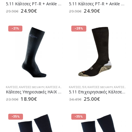
5.11 Κάλτσες PT-R + Ankle 3 Pack Black (10048)
5.11 Κάλτσες PT-R + Ankle 3 Pack Heather Grey (10048)
24.90
€
24.90
€
29.90
€
29.90
€
-21%
-28%
ΚΆΛΤΣΕΣ
,
ΚΆΛΤΣΕΣ SECURITY
,
ΚΆΛΤΣΕΣ ΑΕΡΟΠΟΡΊΑΣ
ΚΆΛΤΣΕΣ
,
ΚΆΛΤΣΕΣ ΑΣΤΥΝΟΜΊΑΣ
,
5.11
,
ΚΆΛΤΣΕΣ SECURITY
,
ΚΆΛΤΣΕΣ ΛΙΜΕΝ
,
ΚΆΛΤΣΕΣ ΑΣΤΥΝΟΜΊΑΣ
Κάλτσες Υπηρεσιακές HAIX 901070 Ψηλές
5.11 Επιχειρησιακές Κάλτσες Merino Crew Sock Βlack (10023)
18.90
€
25.00
€
23.90
€
34.49
€
-35%
-35%