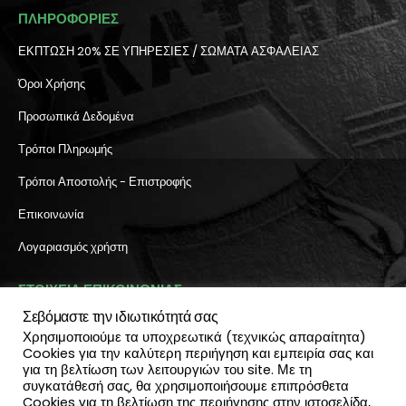
ΠΛΗΡΟΦΟΡΙΕΣ
ΕΚΠΤΩΣΗ 20% ΣΕ ΥΠΗΡΕΣΙΕΣ / ΣΩΜΑΤΑ ΑΣΦΑΛΕΙΑΣ
Όροι Χρήσης
Προσωπικά Δεδομένα
Τρόποι Πληρωμής
Τρόποι Αποστολής - Επιστροφής
Επικοινωνία
Λογαριασμός χρήστη
ΣΤΟΙΧΕΙΑ ΕΠΙΚΟΙΝΩΝΙΑΣ
Σεβόμαστε την ιδιωτικότητά σας
Διεύθυνση:
Χρησιμοποιούμε τα υποχρεωτικά (τεχνικώς απαραίτητα)
Πύλη Ιησού 6, Ηράκλειο Κρήτης
Cookies για την καλύτερη περιήγηση και εμπειρία σας και
ΤΗΛΕΦΩΝΟ:
για τη βελτίωση των λειτουργιών του site. Με τη
2810 300 657, 2810 390 668
συγκατάθεσή σας, θα χρησιμοποιήσουμε επιπρόσθετα
(Viber & Watsapp): 6940812064
Cookies για τη βελτίωση της περιήγησης στην ιστοσελίδα,