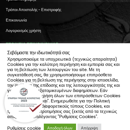
Τρόποι Αποστολής - Επιστροφής
Επικοινωνία
Λογαριασμός χρήστη
ΣΤΟΙΧΕΙΑ ΕΠΙΚΟΙΝΩΝΙΑΣ
Σεβόμαστε την ιδιωτικότητά σας
Διεύθυνση:
Χρησιμοποιούμε τα υποχρεωτικά (τεχνικώς απαραίτητα)
Πύλη Ιησού 6, Ηράκλειο Κρήτης
Cookies για την καλύτερη περιήγηση και εμπειρία σας και
ΤΗΛΕΦΩΝΟ:
για τη βελτίωση των λειτουργιών του site. Με τη
2810 300 657, 2810 390 668
συγκατάθεσή σας, θα χρησιμοποιήσουμε επιπρόσθετα
(Viber & Watsapp): 6940812064
Cookies για τη βελτίωση της περιήγησης στην ιστοσελίδα,
EMAIL:
την ανάλυση της επίδοσης και της λειτουργικότητάς της και
info@katadromeasclub.gr
για την παροχή εξατομικευμένων διαφημίσεων. Εάν
συμφωνείς με τη χρήση όλων των επιπρόσθετων Cookies
επίλεξε "Αποδέχομαι". Ενημερωθείτε για την Πολιτική
SOCIAL
Cookies και τους διαφορετικούς τύπους Cookies, και
τροποποίησε τις προτιμήσεις σας (εκτός από τα τεχνικώς
απαραίτητα) επιλέγοντας "Ρυθμίσεις Cookies".
Ρυθμίσεις cookie
Αποδοχή όλων
Απόρριψη