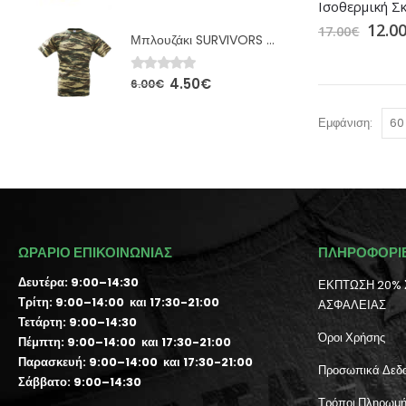
12.0
17.00
€
Μπλουζάκι SURVIVORS Ελληνικής Παραλλαγής (00675)
4.50
€
0
out of 5
6.00
€
Εμφάνιση:
ΩΡΑΡΙΟ ΕΠΙΚΟΙΝΩΝΙΑΣ
ΠΛΗΡΟΦΟΡΙ
Δευτέρα: 9:00–14:30
ΕΚΠΤΩΣΗ 20% 
Τρίτη: 9:00–14:00 και 17:30-21:00
ΑΣΦΑΛΕΙΑΣ
Τετάρτη: 9:00–14:30
Όροι Χρήσης
Πέμπτη: 9:00–14:00 και 17:30-21:00
Παρασκευή: 9:00–14:00 και 17:30-21:00
Προσωπικά Δεδ
Σάββατο: 9:00–14:30
Τρόποι Πληρωμ