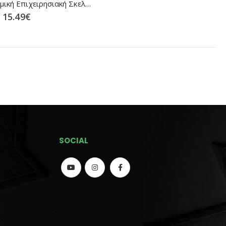
Ισοθερμική Επιχειρησιακή Σκελέα Αrctic Line ΜRK σε (2 Χρώματα)
15.49
€
SOCIAL