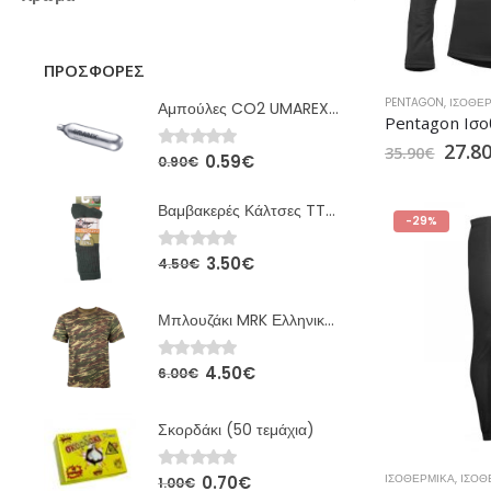
ΠΡΟΣΦΟΡΈΣ
PENTAGON
,
ΙΣΟΘΕ
Αμπούλες CO2 UMAREX 12gr
27.8
35.90
€
0.59
€
0
out of 5
0.90
€
Βαμβακερές Κάλτσες TTKs Χακί MRK
-29%
3.50
€
0
out of 5
4.50
€
Μπλουζάκι MRK Ελληνικής Παραλλαγής
4.50
€
0
out of 5
6.00
€
Σκορδάκι (50 τεμάχια)
ΙΣΟΘΕΡΜΙΚΆ
,
ΙΣΟΘ
0.70
€
0
out of 5
1.00
€