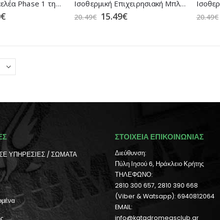
Ισοθερμική Σκελέα Phase 1 της XGO (Black)
Ισοθερμική Επιχειρησιακή Μπλούζα Αrctic Line ΜRK σε (2 Χρώματα)
0
€
15.49
€
20.49
€
20.49
€
ΕΣ
ΣΤΟΙΧΕΙΑ ΕΠΙΚΟΙΝΩΝΙΑΣ
Διεύθυνση:
ΣΕ ΥΠΗΡΕΣΙΕΣ / ΣΩΜΑΤΑ
Πύλη Ιησού 6, Ηράκλειο Κρήτης
ΤΗΛΕΦΩΝΟ:
2810 300 657, 2810 390 668
(Viber & Watsapp): 6940812064
ομένα
EMAIL:
ής
info@katadromeasclub.gr