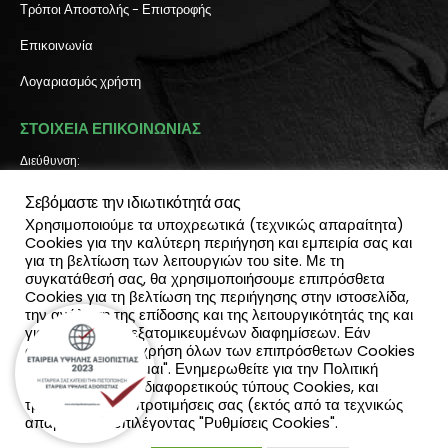
Τρόποι Αποστολής - Επιστροφής
Επικοινωνία
Λογαριασμός χρήστη
ΣΤΟΙΧΕΙΑ ΕΠΙΚΟΙΝΩΝΙΑΣ
Διεύθυνση:
Πύλη Ιησού 6, Ηράκλειο Κρήτης
Σεβόμαστε την ιδιωτικότητά σας
ΤΗΛΕΦΩΝΟ:
2810 300 657, 2810 390 668
Χρησιμοποιούμε τα υποχρεωτικά (τεχνικώς απαραίτητα)
(Viber & Watsapp): 6940812064
Cookies για την καλύτερη περιήγηση και εμπειρία σας και
για τη βελτίωση των λειτουργιών του site. Με τη
EMAIL:
συγκατάθεσή σας, θα χρησιμοποιήσουμε επιπρόσθετα
info@katadromeasclub.gr
Cookies για τη βελτίωση της περιήγησης στην ιστοσελίδα,
την ανάλυση της επίδοσης και της λειτουργικότητάς της και
SOCIAL
για την παροχή εξατομικευμένων διαφημίσεων. Εάν
συμφωνείς με τη χρήση όλων των επιπρόσθετων Cookies
επίλεξε "Αποδέχομαι". Ενημερωθείτε για την Πολιτική
Cookies και τους διαφορετικούς τύπους Cookies, και
τροποποίησε τις προτιμήσεις σας (εκτός από τα τεχνικώς
απαραίτητα) επιλέγοντας "Ρυθμίσεις Cookies".