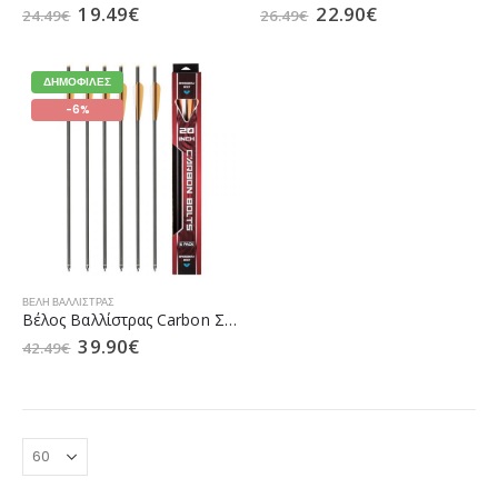
19.49
€
22.90
€
24.49
€
26.49
€
ΔΗΜΟΦΙΛΈΣ
-6%
ΒΈΛΗ ΒΑΛΛΊΣΤΡΑΣ
Βέλος Βαλλίστρας Carbon Σετ 6 τεμάχια 20″ της Man Kung
39.90
€
42.49
€