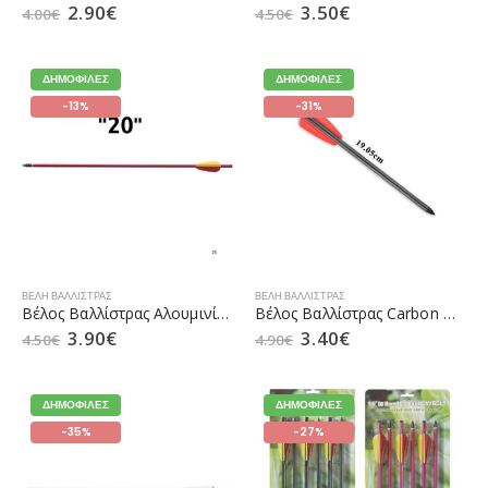
2.90
€
3.50
€
4.00
€
4.50
€
ΔΗΜΟΦΙΛΈΣ
ΔΗΜΟΦΙΛΈΣ
-13%
-31%
ΒΈΛΗ ΒΑΛΛΊΣΤΡΑΣ
ΒΈΛΗ ΒΑΛΛΊΣΤΡΑΣ
Βέλος Βαλλίστρας Αλουμινίου MK AL20 R της Man Kung
Βέλος Βαλλίστρας Carbon Μαύρο 7.6mm της Alpin Outdoor 7.5″
3.90
€
3.40
€
4.50
€
4.90
€
ΔΗΜΟΦΙΛΈΣ
ΔΗΜΟΦΙΛΈΣ
-35%
-27%