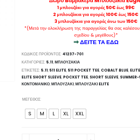
Δώρο Bαμβακερά Mπλουζάκια Eagle
1 μπλουζάκι για αγορές 50€ έως 99€
2 μπλουζάκια για αγορές 100€ έως 150€
3 μπλουζάκια για αγορές άνω των 150€
*(Μετά την ολοκλήρωση της παραγγελίας θα σας καλέσουμ
σχεδίου & μεγέθους)*
⇒
ΔΕΙΤΕ ΤΑ ΕΔΩ
ΚΩΔΙΚΌΣ ΠΡΟΪΌΝΤΟΣ:
41237-701
ΚΑΤΗΓΟΡΊΕΣ:
5.11
,
ΜΠΛΟΥΖΆΚΙΑ
ΕΤΙΚΈΤΕΣ:
5.11
,
511 ELITE
,
511 POCKET TEE
,
COBALT BLUE
,
ELIT
ELITE SHORT SLEEVE
,
POCKET TEE
,
SHORT SLEEVE
,
SUMMER-5
ΚΟΝΤΟΜΑΝΙΚΟ
,
ΜΠΛΟΥΖΆΚΙ
,
ΜΠΛΟΥΖΑΚΙ ELITE
ΜΈΓΕΘΟΣ
S
M
L
XL
XXL