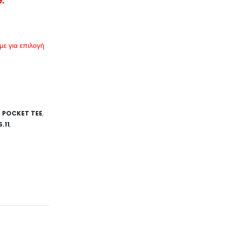
:
ε για επιλογή
E POCKET TEE
,
.11
,