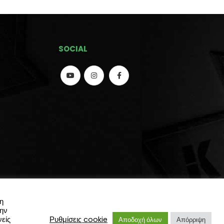
SOCIAL
η
την
είς
Ρυθμίσεις cookie
Αποδοχή όλων
Απόρριψη