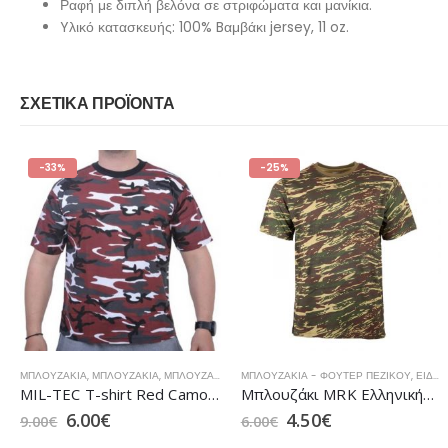
Ραφή με διπλή βελόνα σε στριφώματα και μανίκια.
Yλικό κατασκευής: 100% Bαμβάκι jersey, 11 oz.
ΣΧΕΤΙΚΆ ΠΡΟΪΌΝΤΑ
-33%
-25%
ΜΠΛΟΥΖΆΚΙΑ
,
ΜΠΛΟΥΖΆΚΙΑ
,
ΜΠΛΟΥΖΆΚΙΑ Ε.Δ.
ΜΠΛΟΥΖΆΚΙΑ - ΦΟΎΤΕΡ ΠΕΖΙΚΟΎ
,
ΜΠΛΟΥΖΆΚΙΑ ΠΡΟΣΦΟΡΆΣ..!
,
ΠΡΟΣΦΟ
,
ΕΙΔΗ ΝΕΟΣΥΛΛΕΚΤΟΥ
MIL-TEC T-shirt Red Camo Βαμβακερό 100%
Μπλουζάκι MRK Ελληνικής Παραλλαγής
6.00
€
4.50
€
9.00
€
6.00
€