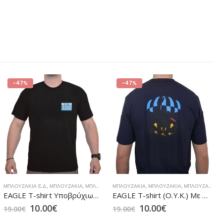
-47%
-47%
ΜΠΛΟΥΖΆΚΙΑ Ε.Δ.
,
ΠΡΟΣΦΟΡΈΣ
,
ΜΠΛΟΥΖΆΚΙΑ
,
ΜΠΛΟΥΖΆΚΙΑ
ΜΠΛΟΥΖΆΚΙΑ
,
ΠΡΟΣΦΟΡΈΣ
,
ΜΠΛΟΥΖΆΚΙΑ
,
ΜΠΛΟΥΖΆΚΙΑ Ε.Δ.
EAGLE T-shirt Υποβρύχιων Καταστροφών με Στάμπα (ΕΛΛΑΣ) Μαύρο
EAGLE T-shirt (Ο.Υ.Κ.) Με Στάμπα Μπλε
10.00
€
10.00
€
19.00
€
19.00
€