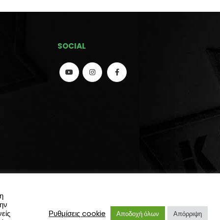
SOCIAL
η
την
είς
Ρυθμίσεις cookie
Αποδοχή όλων
Απόρριψη