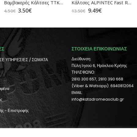
Βαμβακερές Κάλτσες TTKs Μαύρες MRK
Κάλτσες ALPINTEC Fast Running 300-2 Grey-White
3.50
€
9.49
€
4.50
€
13.50
€
ΕΣ
ΣΤΟΙΧΕΙΑ ΕΠΙΚΟΙΝΩΝΙΑΣ
Διεύθυνση:
ΣΕ ΥΠΗΡΕΣΙΕΣ / ΣΩΜΑΤΑ
Πύλη Ιησού 6, Ηράκλειο Κρήτης
ΤΗΛΕΦΩΝΟ:
2810 300 657, 2810 390 668
(Viber & Watsapp): 6940812064
ομένα
EMAIL:
ής
info@katadromeasclub.gr
ής - Επιστροφής
ήστη