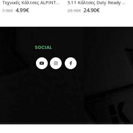
Τεχνικές Kάλτσες ALPINTEC Multisport-Mini 210-1GR Grey
5.11 Κάλτσες Duty Ready + OTC 3 Dark Coyote (10045)
4.99
€
24.90
€
7.90
€
29.90
€
SOCIAL