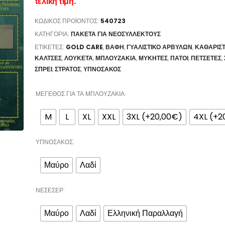
τελική τιμή.
ΚΩΔΙΚΌΣ ΠΡΟΪΌΝΤΟΣ:
540723
ΚΑΤΗΓΟΡΊΑ:
ΠΑΚΕΤΑ ΓΙΑ ΝΕΟΣΥΛΛΕΚΤΟΥΣ
ΕΤΙΚΈΤΕΣ:
GOLD CARE
,
ΒΑΦΉ
,
ΓΥΑΛΙΣΤΙΚΌ ΑΡΒΎΛΩΝ
,
ΚΑΘΑΡΙΣ
ΚΆΛΤΣΕΣ
,
ΛΟΥΚΕΤΑ
,
ΜΠΛΟΥΖΆΚΙΑ
,
ΜΥΚΗΤΕΣ
,
ΠΑΤΟΙ
,
ΠΕΤΣΕΤΕΣ
,
ΣΠΡΕΙ
,
ΣΤΡΑΤΟΣ
,
ΥΠΝΌΣΑΚΟΣ
ΜΈΓΕΘΟΣ ΓΙΑ ΤΑ ΜΠΛΟΥΖΆΚΙΑ
M
L
XL
XXL
3XL (+20,00€)
4XL (+2
ΥΠΝΌΣΑΚΟΣ
Μαύρο
Λαδί
ΝΕΣΕΣΈΡ
Μαύρο
Λαδί
Ελληνική Παραλλαγή