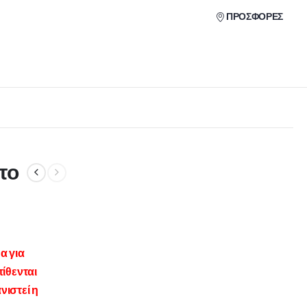
ΠΡΟΣΦΟΡΕΣ
το
α για
ίθενται
νιστεί η