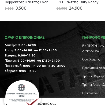
Βαμβακερές Κάλτσες Every Day Μαύρες MRK
5.11 Κάλτσες Duty Ready + OTC 3 Pack Black (10045)
3.50
€
24.90
€
5.50
€
29.90
€
ΩΡΑΡΙΟ ΕΠΙΚΟΙΝΩΝΙΑΣ
ΠΛΗΡΟΦΟΡΙ
Δευτέρα: 9:00–14:30
ΕΚΠΤΩΣΗ 20% 
Τρίτη: 9:00–14:00 και 17:30-21:00
ΑΣΦΑΛΕΙΑΣ
Τετάρτη: 9:00–14:30
Όροι Χρήσης
Πέμπτη: 9:00–14:00 και 17:30-21:00
Παρασκευή: 9:00–14:00 και 17:30-21:00
Προσωπικά Δεδ
Σάββατο: 9:00–14:30
Τρόποι Πληρωμ
Τρόποι Αποστολ
Επικοινωνία
Λογαριασμός χρ
Σεβόμαστε την ιδιωτικότητά σας