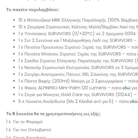
Το πακέτο περιλαμβάνει:
10 x Μπλουζάκια MRK Ελληνικής Παραλλαγής (100% Βαμβακ
10 x Ζευγάρια Στρατιωτικές Κάλτσες Μαλλί/Βαμβάκι Χακί τη
1 x Υπνόσακος SURVIVORS (0/+20°C) σε 2 Χρώματα 00114
1 x Σετ 2 Σεντόνια και 1 Μαξιλαροθήκη Λαδί της SURVIVORS 
1 x Πετσέτα Προσώπου Στρατού Ξηράς της SURVIVORS – πά
1 x Πετσέτα Μπάνιου Στρατού Ξηράς της SURVIVORS – πάτα
1 x Σακίδιο Στρατού Ελληνικής Παραλλαγής της SURVIVORS
1 x Νεσεσέρ Στρατιωτικό Εκστρατείας SURVIVORS σε 3 Χρώμ
1 x Ζευγάρι Ανατομικούς Πάτους GEL Σιλικόνης της SURVIVO
1 x Πάστα Βαφής (200ml) Μαύρη με 2 Σφουγγαράκια – πάτ
1 x Φακός ALPINPRO Mini-Palm 120 Lumens – πάτα
εδώ
για
1 x Σπρέι για Μύκητες Gold Care της SURVIVORS (01244) –
5 x Λουκέτα Ανοξείδωτα (Με 2 Κλειδιά αντί για 5) – πάτα
εδώ
Τα 5 λουκέτα θα τα χρησιμοποιήσεις ως εξής:
1 x Για το Φοριαμό
1 x Για τον Οπλοβαστό
1 x Για το Λουκάνικο